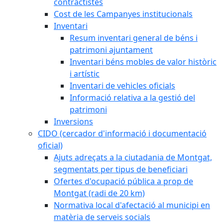
contractistes
Cost de les Campanyes institucionals
Inventari
Resum inventari general de béns i
patrimoni ajuntament
Inventari béns mobles de valor històric
i artístic
Inventari de vehicles oficials
Informació relativa a la gestió del
patrimoni
Inversions
CIDO (cercador d'informació i documentació
oficial)
Ajuts adreçats a la ciutadania de Montgat,
segmentats per tipus de beneficiari
Ofertes d'ocupació pública a prop de
Montgat (radi de 20 km)
Normativa local d'afectació al municipi en
matèria de serveis socials