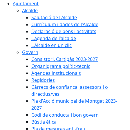
Ajuntament
Alcalde
Salutació de l'Alcalde
Currículum i dades de l'Alcalde
Declaració de béns i activitats
L'agenda de l'alcalde
L'Alcalde en un clic
Govern
Consistori. Cartipàs 2023-2027
Organigrama polític-tècnic
Agendes institucionals
Regidories
Càrrecs de confiança, assessors i o
directius/ves
Pla d'Acció municipal de Montgat 2023-
2027
Codi de conducta i bon govern
Bústia ètica
Pla de mesures anti-frau