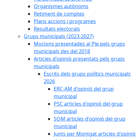
Organismes autònoms
Retiment de comptes
Plans accions i programes
Resultats electorals
Grups municipals (2023-2027)
Mocions presentades al Ple pels grups
municipals des del 2018
Articles d'opinió presentats pels grups
municipals
Escrits dels grups polítics municipals
2026
ERC-AM d'opinió del grup
municipal
PSC articles d'opinió del grup
municipal
SOM articles d'opinió del grup
municipal
Junts per Montgat articles d'opinió