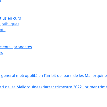
s
ius en curs
s públiques
ants
iments i propostes
és
a general metropolità en l'àmbit del barri de les Mallorquines
ri de les Mallorquines (darrer trimestre 2022 i primer trim