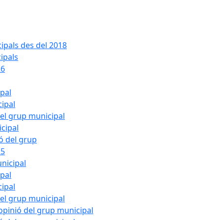
ipals des del 2018
ipals
26
ipal
cipal
del grup municipal
cipal
ió del grup
25
nicipal
ipal
cipal
del grup municipal
pinió del grup municipal