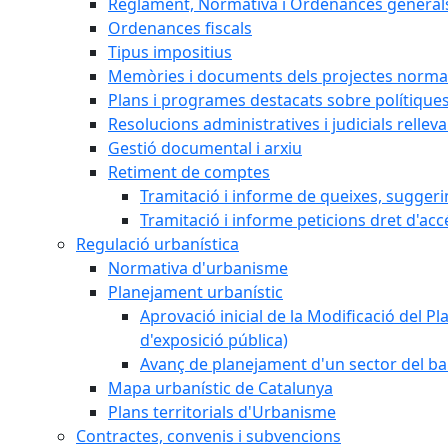
Reglament, Normativa i Ordenances general
Ordenances fiscals
Tipus impositius
Memòries i documents dels projectes normat
Plans i programes destacats sobre polítique
Resolucions administratives i judicials rellev
Gestió documental i arxiu
Retiment de comptes
Tramitació i informe de queixes, sugger
Tramitació i informe peticions dret d'acc
Regulació urbanística
Normativa d'urbanisme
Planejament urbanístic
Aprovació inicial de la Modificació del Pl
d'exposició pública)
Avanç de planejament d'un sector del bar
Mapa urbanístic de Catalunya
Plans territorials d'Urbanisme
Contractes, convenis i subvencions