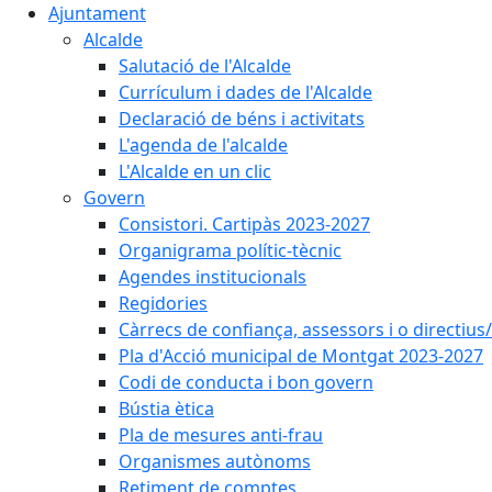
Ajuntament
Alcalde
Salutació de l'Alcalde
Currículum i dades de l'Alcalde
Declaració de béns i activitats
L'agenda de l'alcalde
L'Alcalde en un clic
Govern
Consistori. Cartipàs 2023-2027
Organigrama polític-tècnic
Agendes institucionals
Regidories
Càrrecs de confiança, assessors i o directius
Pla d'Acció municipal de Montgat 2023-2027
Codi de conducta i bon govern
Bústia ètica
Pla de mesures anti-frau
Organismes autònoms
Retiment de comptes