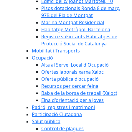
Edifici del c/ Joanot Martotell, 10
Pisos dotacionals Ronda 8 de març,
97B del Pla de Montgat
Marina Montgat Residencial
Habitatge Metròpoli Barcelona
Registre sol·licitants Habitatges de
Protecció Social de Catalunya
Mobilitat i Transports
Ocupació
Alta al Servei Local d'Ocupació
Ofertes laborals xarxa Xaloc
Oferta pública d'ocupació
Recursos per cercar feina
Baixa de la borsa de treball (Xaloc)
Eina d'orientació per a joves
Padró, registres i matrimoni
Participació Ciutadana
Salut pública
Control de plagues