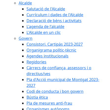
Alcalde
Salutació de l'Alcalde
Currículum i dades de l'Alcalde
Declaració de béns i activitats
L'agenda de l'alcalde
L'Alcalde en un clic
Govern
Consistori. Cartipàs 2023-2027
Organigrama polític-tècnic
Agendes institucionals
Regidories
Càrrecs de confiança, assessors i o
directius/ves
Pla d'Acció municipal de Montgat 2023-
2027
Codi de conducta i bon govern
Bústia ètica
Pla de mesures anti-frau
Organismes autònoms