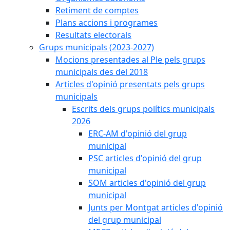
Retiment de comptes
Plans accions i programes
Resultats electorals
Grups municipals (2023-2027)
Mocions presentades al Ple pels grups
municipals des del 2018
Articles d'opinió presentats pels grups
municipals
Escrits dels grups polítics municipals
2026
ERC-AM d'opinió del grup
municipal
PSC articles d'opinió del grup
municipal
SOM articles d'opinió del grup
municipal
Junts per Montgat articles d'opinió
del grup municipal