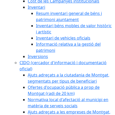
Cost de les Campanyes institucionals
Inventari
Resum inventari general de béns i
patrimoni ajuntament
Inventari béns mobles de valor històric
i artístic
Inventari de vehicles oficials
Informació relativa a la gestió del
patrimoni
Inversions
CIDO (cercador d'informació i documentació
oficial)
Ajuts adreçats a la ciutadania de Montgat,
segmentats per tipus de beneficiari
Ofertes d'ocupació pública a prop de
Montgat (radi de 20 km)
Normativa local d'afectació al municipi en
matèria de serveis socials
Ajuts adreçats a les empreses de Montgat,