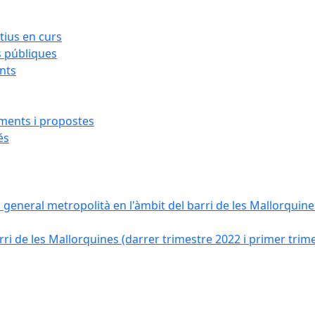
ius en curs
s públiques
ants
iments i propostes
és
a general metropolità en l'àmbit del barri de les Mallorquines
ri de les Mallorquines (darrer trimestre 2022 i primer trim