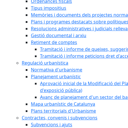
Ordenances fiscals
Tipus impositius
Memòries i documents dels projectes normat
Plans i programes destacats sobre polítique
Resolucions administratives i judicials rellev
Gestió documental i arxiu
Retiment de comptes
Tramitació i informe de queixes, sugger
Tramitació i informe peticions dret d'acc
Regulació urbanística
Normativa d'urbanisme
Planejament urbanístic
Aprovació inicial de la Modificació del Pl
d'exposició pública)
Avanç de planejament d'un sector del bar
Mapa urbanístic de Catalunya
Plans territorials d'Urbanisme
Contractes, convenis i subvencions
Subvencions i ajuts