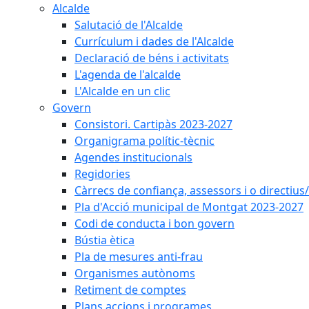
Alcalde
Salutació de l'Alcalde
Currículum i dades de l'Alcalde
Declaració de béns i activitats
L'agenda de l'alcalde
L'Alcalde en un clic
Govern
Consistori. Cartipàs 2023-2027
Organigrama polític-tècnic
Agendes institucionals
Regidories
Càrrecs de confiança, assessors i o directius
Pla d'Acció municipal de Montgat 2023-2027
Codi de conducta i bon govern
Bústia ètica
Pla de mesures anti-frau
Organismes autònoms
Retiment de comptes
Plans accions i programes