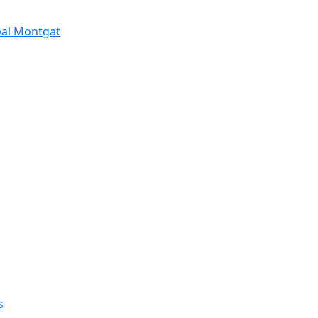
pal Montgat
s