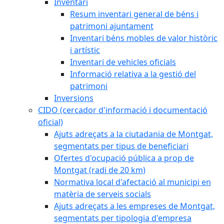
Inventari
Resum inventari general de béns i
patrimoni ajuntament
Inventari béns mobles de valor històric
i artístic
Inventari de vehicles oficials
Informació relativa a la gestió del
patrimoni
Inversions
CIDO (cercador d'informació i documentació
oficial)
Ajuts adreçats a la ciutadania de Montgat,
segmentats per tipus de beneficiari
Ofertes d'ocupació pública a prop de
Montgat (radi de 20 km)
Normativa local d'afectació al municipi en
matèria de serveis socials
Ajuts adreçats a les empreses de Montgat,
segmentats per tipologia d'empresa