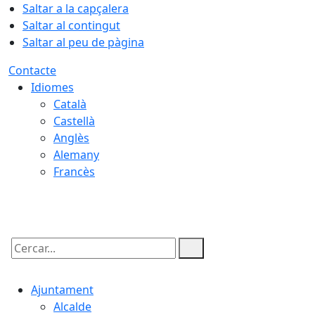
Saltar a la capçalera
Saltar al contingut
Saltar al peu de pàgina
Contacte
Idiomes
Català
Castellà
Anglès
Alemany
Francès
07.08.2026 | 21:50
Cercar:
Ajuntament
Alcalde