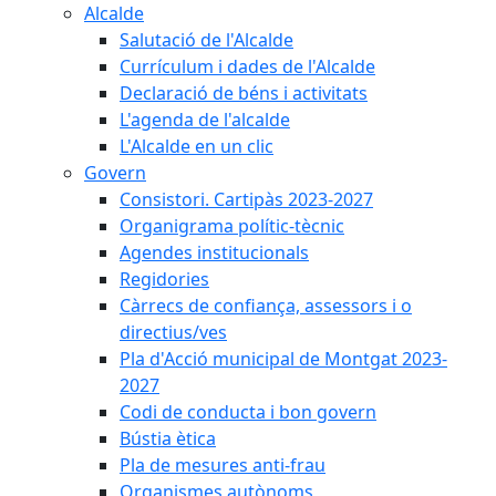
Alcalde
Salutació de l'Alcalde
Currículum i dades de l'Alcalde
Declaració de béns i activitats
L'agenda de l'alcalde
L'Alcalde en un clic
Govern
Consistori. Cartipàs 2023-2027
Organigrama polític-tècnic
Agendes institucionals
Regidories
Càrrecs de confiança, assessors i o
directius/ves
Pla d'Acció municipal de Montgat 2023-
2027
Codi de conducta i bon govern
Bústia ètica
Pla de mesures anti-frau
Organismes autònoms