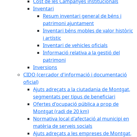
Cost de les Campanyes institucionals
Inventari
Resum inventari general de béns i
patrimoni ajuntament
Inventari béns mobles de valor històric
i artístic
Inventari de vehicles oficials
Informació relativa a la gestió del
patrimoni
Inversions
CIDO (cercador d'informació i documentació
oficial)
Ajuts adreçats a la ciutadania de Montgat,
segmentats per tipus de beneficiari
Ofertes d'ocupació pública a prop de
Montgat (radi de 20 km)
Normativa local d'afectació al municipi en
matèria de serveis socials
Ajuts adreçats a les empreses de Montgat,