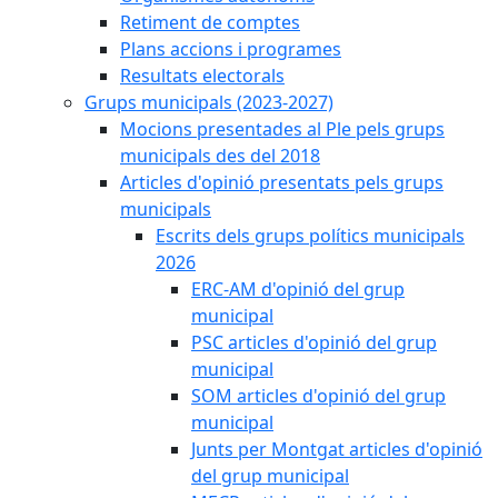
Retiment de comptes
Plans accions i programes
Resultats electorals
Grups municipals (2023-2027)
Mocions presentades al Ple pels grups
municipals des del 2018
Articles d'opinió presentats pels grups
municipals
Escrits dels grups polítics municipals
2026
ERC-AM d'opinió del grup
municipal
PSC articles d'opinió del grup
municipal
SOM articles d'opinió del grup
municipal
Junts per Montgat articles d'opinió
del grup municipal