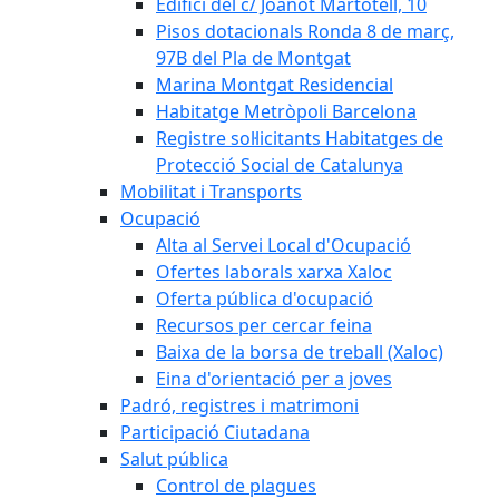
Edifici del c/ Joanot Martotell, 10
Pisos dotacionals Ronda 8 de març,
97B del Pla de Montgat
Marina Montgat Residencial
Habitatge Metròpoli Barcelona
Registre sol·licitants Habitatges de
Protecció Social de Catalunya
Mobilitat i Transports
Ocupació
Alta al Servei Local d'Ocupació
Ofertes laborals xarxa Xaloc
Oferta pública d'ocupació
Recursos per cercar feina
Baixa de la borsa de treball (Xaloc)
Eina d'orientació per a joves
Padró, registres i matrimoni
Participació Ciutadana
Salut pública
Control de plagues