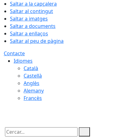
Saltar a la capçalera
Saltar al contingut
Saltar a imatges
Saltar a documents
Saltar a enllaços
Saltar al peu de pàgina
Contacte
Idiomes
Català
Castellà
Anglès
Alemany
Francès
05.08.2026 | 22:43
Cercar: