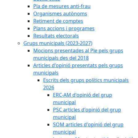
Pla de mesures anti-frau
Organismes autònoms
Retiment de comptes
Plans accions i programes
Resultats electorals
Grups municipals (2023-2027)
Mocions presentades al Ple pels grups
municipals des del 2018
Articles d'opinió presentats pels grups
municipals
Escrits dels grups polítics municipals
2026
ERC-AM d'opinió del grup
municipal
PSC articles d'opinió del grup
municipal
SOM articles d'opinió del grup
municipal