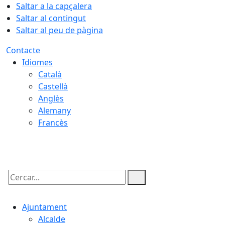
Saltar a la capçalera
Saltar al contingut
Saltar al peu de pàgina
Contacte
Idiomes
Català
Castellà
Anglès
Alemany
Francès
09.08.2026 | 14:25
Cercar:
Ajuntament
Alcalde