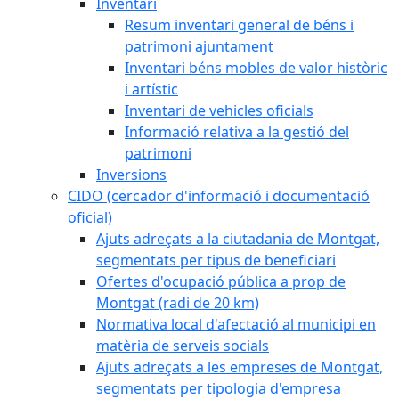
Inventari
Resum inventari general de béns i
patrimoni ajuntament
Inventari béns mobles de valor històric
i artístic
Inventari de vehicles oficials
Informació relativa a la gestió del
patrimoni
Inversions
CIDO (cercador d'informació i documentació
oficial)
Ajuts adreçats a la ciutadania de Montgat,
segmentats per tipus de beneficiari
Ofertes d'ocupació pública a prop de
Montgat (radi de 20 km)
Normativa local d'afectació al municipi en
matèria de serveis socials
Ajuts adreçats a les empreses de Montgat,
segmentats per tipologia d'empresa