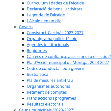
Currículum i dades de l'Alcalde
Declaració de béns i activitats
L'agenda de l'alcalde
L'Alcalde en un clic
Govern
Consistori. Cartipàs 2023-2027
Organigrama polític-tècnic
Agendes institucionals
Regidories
Càrrecs de confiança, assessors i o directius
Pla d'Acció municipal de Montgat 2023-2027
Codi de conducta i bon govern
Bústia ètica
Pla de mesures anti-frau
Organismes autònoms
Retiment de comptes
Plans accions i programes
Resultats electorals
Grups municipals (2023-2027)