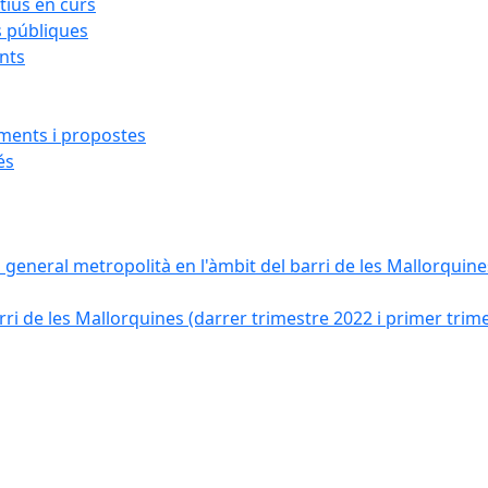
ius en curs
s públiques
ants
iments i propostes
és
a general metropolità en l'àmbit del barri de les Mallorquines
ri de les Mallorquines (darrer trimestre 2022 i primer trim