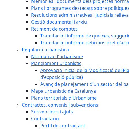
Memòries i documents dels projectes normat
Plans i programes destacats sobre polítique
Resolucions administratives i judicials rellev
Gestió documental i arxiu
Retiment de comptes
Tramitació i informe de queixes, sugger
Tramitació i informe peticions dret d'acc
Regulació urbanística
Normativa d'urbanisme
Planejament urbanístic
Aprovació inicial de la Modificació del Pl
d'exposició pública)
Avanç de planejament d'un sector del bar
Mapa urbanístic de Catalunya
Plans territorials d'Urbanisme
Contractes, convenis i subvencions
Subvencions i ajuts
Contractació
Perfil de contractant