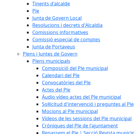
Tinents d'alcalde
Ple
Junta de Govern Local
Resolucions i decrets d'Alcaldia
Comissions informatives
Comissió especial de comptes
Junta de Portaveus
Plens i Juntes de Govern
Plens municipals
Composició del Ple municipal
Calendari del Ple
Convocatòries del Ple
Actes del Ple
Àudio vídeo actes del Ple municipal
Sol·licitud d'intervenció i preguntes al Ple
Mocions al Ple municipal
Vídeos de les sessions del Ple municipal
Cròniques del Ple de l'ajuntament
Repassem el Ple | Secció Revista munici