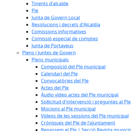
Tinents d'alcalde
Ple
Junta de Govern Local
Resolucions i decrets d'Alcaldia
Comissions informatives
Comissió especial de comptes
Junta de Portaveus
Plens i Juntes de Govern
Plens municipals
Composició del Ple municipal
Calendari del Ple
Convocatòries del Ple
Actes del Ple
Àudio vídeo actes del Ple municipal
Sol·licitud d'intervenció i preguntes al Ple
Mocions al Ple municipal
Vídeos de les sessions del Ple municipal
Cròniques del Ple de l'ajuntament
Repassem el Ple | Secció Revista munici