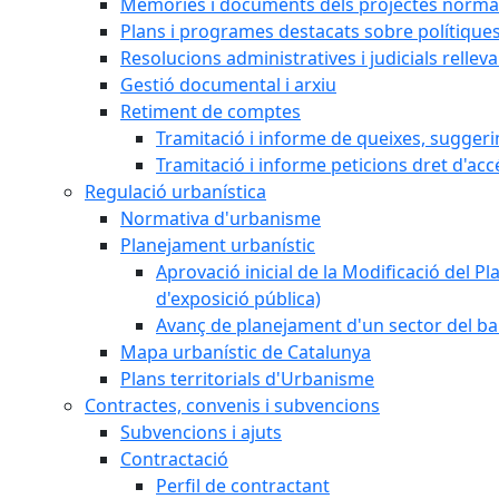
Memòries i documents dels projectes normat
Plans i programes destacats sobre polítique
Resolucions administratives i judicials rellev
Gestió documental i arxiu
Retiment de comptes
Tramitació i informe de queixes, sugger
Tramitació i informe peticions dret d'acc
Regulació urbanística
Normativa d'urbanisme
Planejament urbanístic
Aprovació inicial de la Modificació del Pl
d'exposició pública)
Avanç de planejament d'un sector del bar
Mapa urbanístic de Catalunya
Plans territorials d'Urbanisme
Contractes, convenis i subvencions
Subvencions i ajuts
Contractació
Perfil de contractant