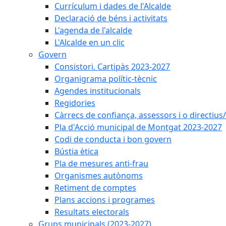
Currículum i dades de l'Alcalde
Declaració de béns i activitats
L'agenda de l'alcalde
L'Alcalde en un clic
Govern
Consistori. Cartipàs 2023-2027
Organigrama polític-tècnic
Agendes institucionals
Regidories
Càrrecs de confiança, assessors i o directius
Pla d'Acció municipal de Montgat 2023-2027
Codi de conducta i bon govern
Bústia ètica
Pla de mesures anti-frau
Organismes autònoms
Retiment de comptes
Plans accions i programes
Resultats electorals
Grups municipals (2023-2027)