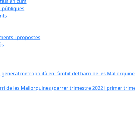
ius en curs
s públiques
ants
iments i propostes
és
a general metropolità en l'àmbit del barri de les Mallorquines
ri de les Mallorquines (darrer trimestre 2022 i primer trim