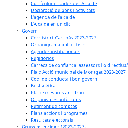
Currículum i dades de l'Alcalde
Declaració de béns i activitats
L'agenda de l'alcalde
L'Alcalde en un clic
Govern
Consistori. Cartipàs 2023-2027
Organigrama polític-tècnic
Agendes institucionals
Regidories
Càrrecs de confiança, assessors i o directius
Pla d'Acció municipal de Montgat 2023-2027
Codi de conducta i bon govern
Bústia ètica
Pla de mesures anti-frau
Organismes autònoms
Retiment de comptes
Plans accions i programes
Resultats electorals
Grups municipals (2023-2027)