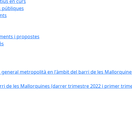
ius en curs
s públiques
ants
iments i propostes
és
a general metropolità en l'àmbit del barri de les Mallorquines
ri de les Mallorquines (darrer trimestre 2022 i primer trim