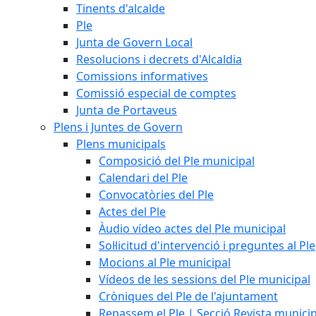
Tinents d'alcalde
Ple
Junta de Govern Local
Resolucions i decrets d'Alcaldia
Comissions informatives
Comissió especial de comptes
Junta de Portaveus
Plens i Juntes de Govern
Plens municipals
Composició del Ple municipal
Calendari del Ple
Convocatòries del Ple
Actes del Ple
Àudio vídeo actes del Ple municipal
Sol·licitud d'intervenció i preguntes al Ple
Mocions al Ple municipal
Vídeos de les sessions del Ple municipal
Cròniques del Ple de l'ajuntament
Repassem el Ple | Secció Revista munici