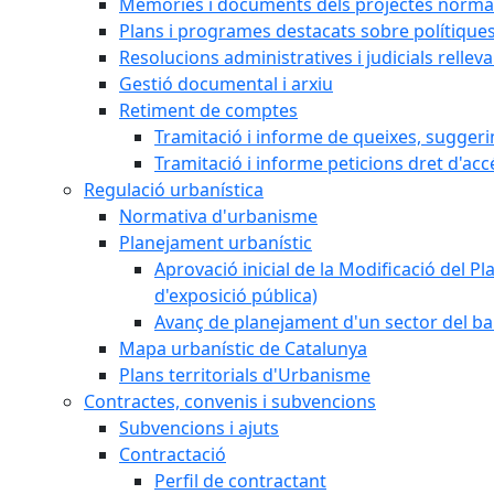
Memòries i documents dels projectes normat
Plans i programes destacats sobre polítique
Resolucions administratives i judicials rellev
Gestió documental i arxiu
Retiment de comptes
Tramitació i informe de queixes, sugger
Tramitació i informe peticions dret d'acc
Regulació urbanística
Normativa d'urbanisme
Planejament urbanístic
Aprovació inicial de la Modificació del Pl
d'exposició pública)
Avanç de planejament d'un sector del bar
Mapa urbanístic de Catalunya
Plans territorials d'Urbanisme
Contractes, convenis i subvencions
Subvencions i ajuts
Contractació
Perfil de contractant