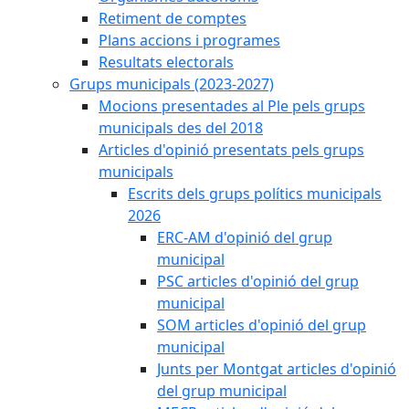
Retiment de comptes
Plans accions i programes
Resultats electorals
Grups municipals (2023-2027)
Mocions presentades al Ple pels grups
municipals des del 2018
Articles d'opinió presentats pels grups
municipals
Escrits dels grups polítics municipals
2026
ERC-AM d'opinió del grup
municipal
PSC articles d'opinió del grup
municipal
SOM articles d'opinió del grup
municipal
Junts per Montgat articles d'opinió
del grup municipal