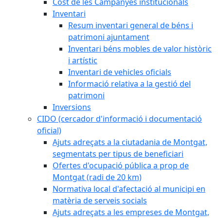
Cost de les Campanyes institucionals
Inventari
Resum inventari general de béns i
patrimoni ajuntament
Inventari béns mobles de valor històric
i artístic
Inventari de vehicles oficials
Informació relativa a la gestió del
patrimoni
Inversions
CIDO (cercador d'informació i documentació
oficial)
Ajuts adreçats a la ciutadania de Montgat,
segmentats per tipus de beneficiari
Ofertes d'ocupació pública a prop de
Montgat (radi de 20 km)
Normativa local d'afectació al municipi en
matèria de serveis socials
Ajuts adreçats a les empreses de Montgat,