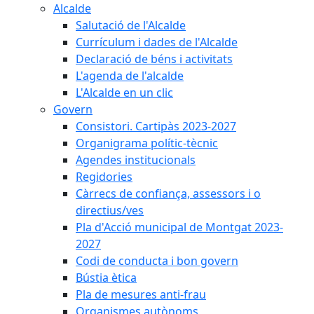
Alcalde
Salutació de l'Alcalde
Currículum i dades de l'Alcalde
Declaració de béns i activitats
L'agenda de l'alcalde
L'Alcalde en un clic
Govern
Consistori. Cartipàs 2023-2027
Organigrama polític-tècnic
Agendes institucionals
Regidories
Càrrecs de confiança, assessors i o
directius/ves
Pla d'Acció municipal de Montgat 2023-
2027
Codi de conducta i bon govern
Bústia ètica
Pla de mesures anti-frau
Organismes autònoms