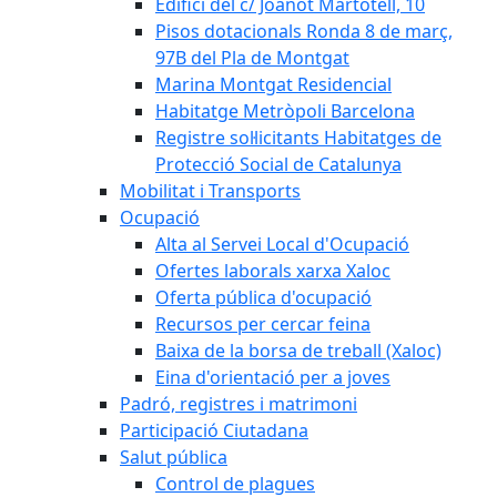
Edifici del c/ Joanot Martotell, 10
Pisos dotacionals Ronda 8 de març,
97B del Pla de Montgat
Marina Montgat Residencial
Habitatge Metròpoli Barcelona
Registre sol·licitants Habitatges de
Protecció Social de Catalunya
Mobilitat i Transports
Ocupació
Alta al Servei Local d'Ocupació
Ofertes laborals xarxa Xaloc
Oferta pública d'ocupació
Recursos per cercar feina
Baixa de la borsa de treball (Xaloc)
Eina d'orientació per a joves
Padró, registres i matrimoni
Participació Ciutadana
Salut pública
Control de plagues