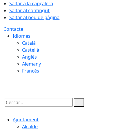
Saltar a la capçalera
Saltar al contingut
Saltar al peu de pàgina
Contacte
Idiomes
Català
Castellà
Anglès
Alemany
Francès
09.08.2026 | 00:14
Cercar:
Ajuntament
Alcalde