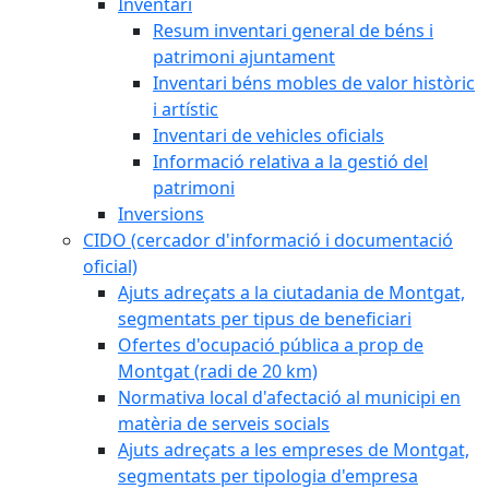
Inventari
Resum inventari general de béns i
patrimoni ajuntament
Inventari béns mobles de valor històric
i artístic
Inventari de vehicles oficials
Informació relativa a la gestió del
patrimoni
Inversions
CIDO (cercador d'informació i documentació
oficial)
Ajuts adreçats a la ciutadania de Montgat,
segmentats per tipus de beneficiari
Ofertes d'ocupació pública a prop de
Montgat (radi de 20 km)
Normativa local d'afectació al municipi en
matèria de serveis socials
Ajuts adreçats a les empreses de Montgat,
segmentats per tipologia d'empresa