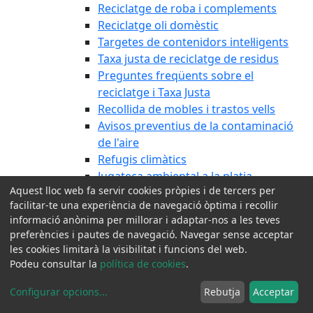
Reciclatge de roba i complements
Reciclatge oli domèstic
Targetes de contenidors intel·ligents
Taxa justa de reciclatge de residus
Preguntes freqüents sobre el
reciclatge i Taxa Justa
Recollida de mobles i trastos vells
Avisos preventius de la contaminació
de l'aire
Refugis climàtics
Jugateca ambiental a la platja
Aquest lloc web fa servir cookies pròpies i de tercers per
Programa d'AMB Parcs i Platges
facilitar-te una experiència de navegació òptima i recollir
Cicle primavera
informació anònima per millorar i adaptar-nos a les teves
Cicle tardor
preferències i pautes de navegació. Navegar sense acceptar
Ajuts Next Generation
les cookies limitarà la visibilitat i funcions del web.
Horts urbans de Can Casanovas
Podeu consultar la
política de cookies
.
Tributs i Finances locals
Configurar opcions
...
Rebutja
Acceptar
Urbanisme
Via Pública i Jardineria