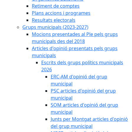
Retiment de comptes
Plans accions i programes
Resultats electorals
Grups municipals (2023-2027)
Mocions presentades al Ple pels grups
municipals des del 2018
Articles d'opinió presentats pels grups
municipals
Escrits dels grups polítics municipals
2026
ERC-AM d'opinió del grup
municipal
PSC articles d'opinió del grup
municipal
SOM articles d'opinió del grup
municipal
Junts per Montgat articles d'opinió
del grup municipal