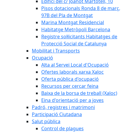
Edifici del c/ Joanot Martotell, 10
Pisos dotacionals Ronda 8 de març,
97B del Pla de Montgat
Marina Montgat Residencial
Habitatge Metròpoli Barcelona
Registre sol·licitants Habitatges de
Protecció Social de Catalunya
Mobilitat i Transports
Ocupació
Alta al Servei Local d'Ocupació
Ofertes laborals xarxa Xaloc
Oferta pública d'ocupació
Recursos per cercar feina
Baixa de la borsa de treball (Xaloc)
Eina d'orientació per a joves
Padró, registres i matrimoni
Participació Ciutadana
Salut pública
Control de plagues