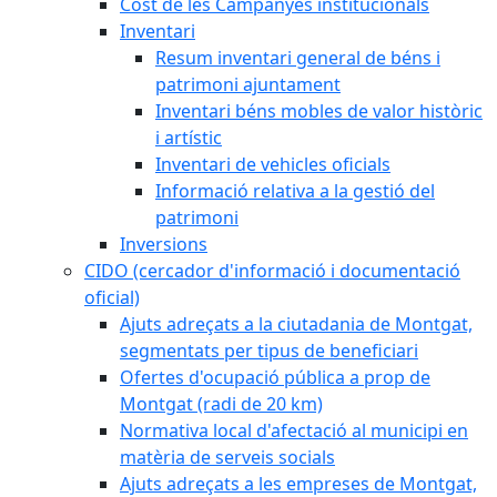
Cost de les Campanyes institucionals
Inventari
Resum inventari general de béns i
patrimoni ajuntament
Inventari béns mobles de valor històric
i artístic
Inventari de vehicles oficials
Informació relativa a la gestió del
patrimoni
Inversions
CIDO (cercador d'informació i documentació
oficial)
Ajuts adreçats a la ciutadania de Montgat,
segmentats per tipus de beneficiari
Ofertes d'ocupació pública a prop de
Montgat (radi de 20 km)
Normativa local d'afectació al municipi en
matèria de serveis socials
Ajuts adreçats a les empreses de Montgat,