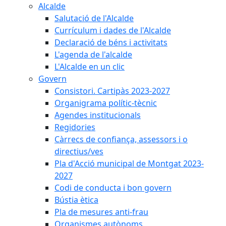
Alcalde
Salutació de l'Alcalde
Currículum i dades de l'Alcalde
Declaració de béns i activitats
L'agenda de l'alcalde
L'Alcalde en un clic
Govern
Consistori. Cartipàs 2023-2027
Organigrama polític-tècnic
Agendes institucionals
Regidories
Càrrecs de confiança, assessors i o
directius/ves
Pla d'Acció municipal de Montgat 2023-
2027
Codi de conducta i bon govern
Bústia ètica
Pla de mesures anti-frau
Organismes autònoms