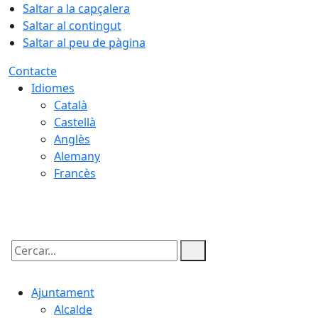
Saltar a la capçalera
Saltar al contingut
Saltar al peu de pàgina
Contacte
Idiomes
Català
Castellà
Anglès
Alemany
Francès
06.08.2026 | 03:00
Cercar:
Ajuntament
Alcalde