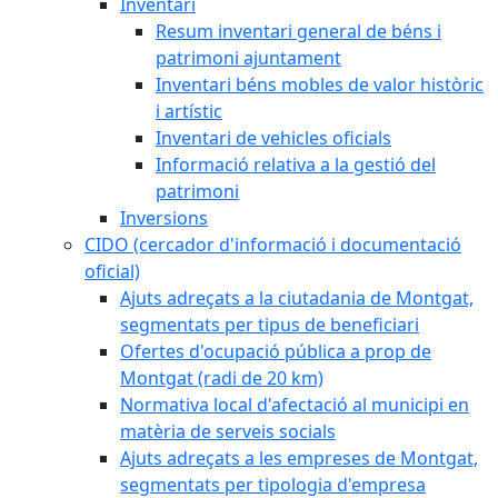
Inventari
Resum inventari general de béns i
patrimoni ajuntament
Inventari béns mobles de valor històric
i artístic
Inventari de vehicles oficials
Informació relativa a la gestió del
patrimoni
Inversions
CIDO (cercador d'informació i documentació
oficial)
Ajuts adreçats a la ciutadania de Montgat,
segmentats per tipus de beneficiari
Ofertes d'ocupació pública a prop de
Montgat (radi de 20 km)
Normativa local d'afectació al municipi en
matèria de serveis socials
Ajuts adreçats a les empreses de Montgat,
segmentats per tipologia d'empresa