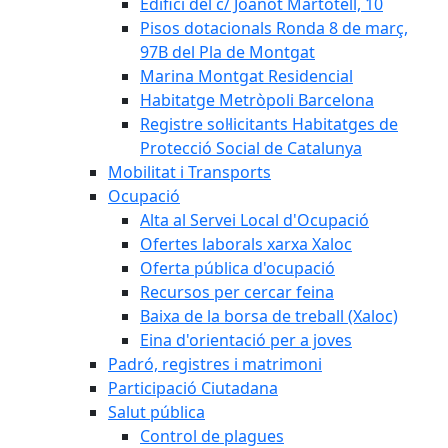
Edifici del c/ Joanot Martotell, 10
Pisos dotacionals Ronda 8 de març,
97B del Pla de Montgat
Marina Montgat Residencial
Habitatge Metròpoli Barcelona
Registre sol·licitants Habitatges de
Protecció Social de Catalunya
Mobilitat i Transports
Ocupació
Alta al Servei Local d'Ocupació
Ofertes laborals xarxa Xaloc
Oferta pública d'ocupació
Recursos per cercar feina
Baixa de la borsa de treball (Xaloc)
Eina d'orientació per a joves
Padró, registres i matrimoni
Participació Ciutadana
Salut pública
Control de plagues