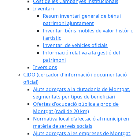
Cost de les Campanyes institucionals
Inventari
Resum inventari general de béns i
patrimoni ajuntament
Inventari béns mobles de valor històric
i artístic
Inventari de vehicles oficials
Informació relativa a la gestió del
patrimoni
Inversions
CIDO (cercador d'informació i documentació
oficial)
Ajuts adreçats a la ciutadania de Montgat,
segmentats per tipus de beneficiari
Ofertes d'ocupació pública a prop de
Montgat (radi de 20 km)
Normativa local d'afectació al municipi en
matèria de serveis socials
Ajuts adreçats a les empreses de Montgat,