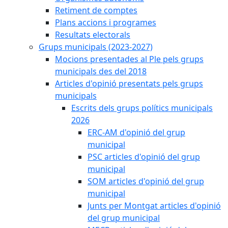
Retiment de comptes
Plans accions i programes
Resultats electorals
Grups municipals (2023-2027)
Mocions presentades al Ple pels grups
municipals des del 2018
Articles d'opinió presentats pels grups
municipals
Escrits dels grups polítics municipals
2026
ERC-AM d'opinió del grup
municipal
PSC articles d'opinió del grup
municipal
SOM articles d'opinió del grup
municipal
Junts per Montgat articles d'opinió
del grup municipal