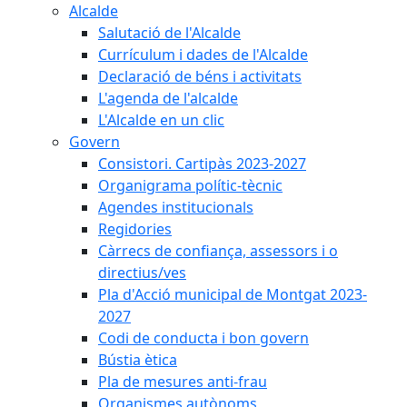
Alcalde
Salutació de l'Alcalde
Currículum i dades de l'Alcalde
Declaració de béns i activitats
L'agenda de l'alcalde
L'Alcalde en un clic
Govern
Consistori. Cartipàs 2023-2027
Organigrama polític-tècnic
Agendes institucionals
Regidories
Càrrecs de confiança, assessors i o
directius/ves
Pla d'Acció municipal de Montgat 2023-
2027
Codi de conducta i bon govern
Bústia ètica
Pla de mesures anti-frau
Organismes autònoms