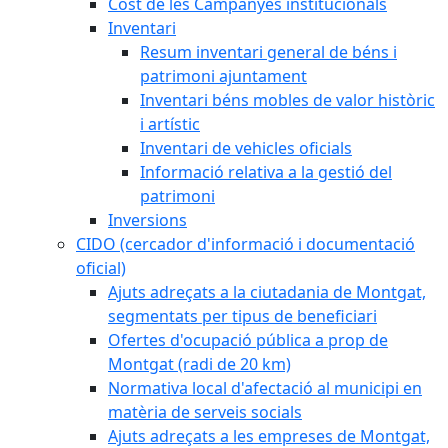
Cost de les Campanyes institucionals
Inventari
Resum inventari general de béns i
patrimoni ajuntament
Inventari béns mobles de valor històric
i artístic
Inventari de vehicles oficials
Informació relativa a la gestió del
patrimoni
Inversions
CIDO (cercador d'informació i documentació
oficial)
Ajuts adreçats a la ciutadania de Montgat,
segmentats per tipus de beneficiari
Ofertes d'ocupació pública a prop de
Montgat (radi de 20 km)
Normativa local d'afectació al municipi en
matèria de serveis socials
Ajuts adreçats a les empreses de Montgat,