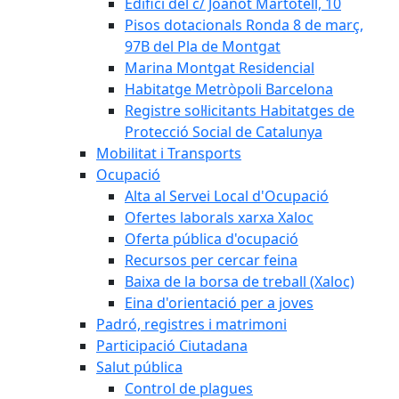
Edifici del c/ Joanot Martotell, 10
Pisos dotacionals Ronda 8 de març,
97B del Pla de Montgat
Marina Montgat Residencial
Habitatge Metròpoli Barcelona
Registre sol·licitants Habitatges de
Protecció Social de Catalunya
Mobilitat i Transports
Ocupació
Alta al Servei Local d'Ocupació
Ofertes laborals xarxa Xaloc
Oferta pública d'ocupació
Recursos per cercar feina
Baixa de la borsa de treball (Xaloc)
Eina d'orientació per a joves
Padró, registres i matrimoni
Participació Ciutadana
Salut pública
Control de plagues