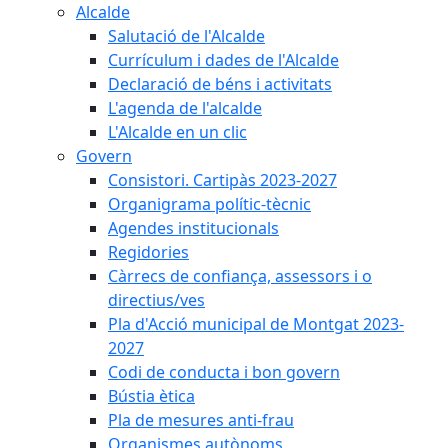
Alcalde
Salutació de l'Alcalde
Currículum i dades de l'Alcalde
Declaració de béns i activitats
L'agenda de l'alcalde
L'Alcalde en un clic
Govern
Consistori. Cartipàs 2023-2027
Organigrama polític-tècnic
Agendes institucionals
Regidories
Càrrecs de confiança, assessors i o
directius/ves
Pla d'Acció municipal de Montgat 2023-
2027
Codi de conducta i bon govern
Bústia ètica
Pla de mesures anti-frau
Organismes autònoms