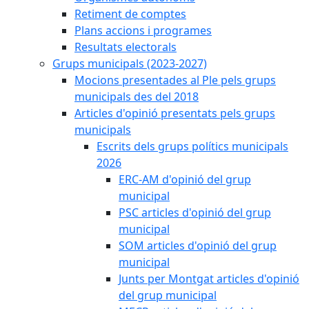
Retiment de comptes
Plans accions i programes
Resultats electorals
Grups municipals (2023-2027)
Mocions presentades al Ple pels grups
municipals des del 2018
Articles d'opinió presentats pels grups
municipals
Escrits dels grups polítics municipals
2026
ERC-AM d'opinió del grup
municipal
PSC articles d'opinió del grup
municipal
SOM articles d'opinió del grup
municipal
Junts per Montgat articles d'opinió
del grup municipal