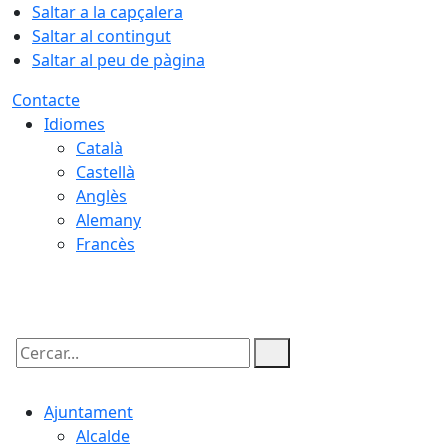
Saltar a la capçalera
Saltar al contingut
Saltar al peu de pàgina
Contacte
Idiomes
Català
Castellà
Anglès
Alemany
Francès
09.08.2026 | 05:48
Cercar:
Ajuntament
Alcalde