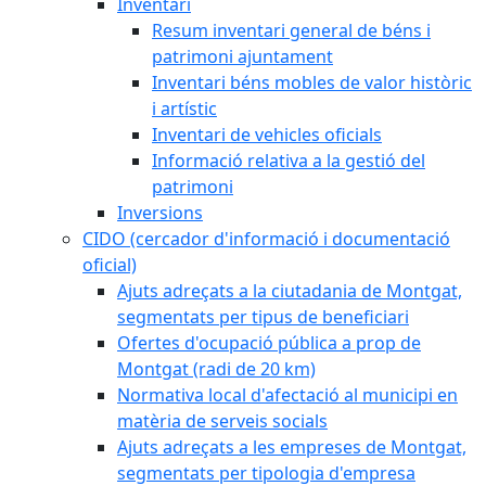
Inventari
Resum inventari general de béns i
patrimoni ajuntament
Inventari béns mobles de valor històric
i artístic
Inventari de vehicles oficials
Informació relativa a la gestió del
patrimoni
Inversions
CIDO (cercador d'informació i documentació
oficial)
Ajuts adreçats a la ciutadania de Montgat,
segmentats per tipus de beneficiari
Ofertes d'ocupació pública a prop de
Montgat (radi de 20 km)
Normativa local d'afectació al municipi en
matèria de serveis socials
Ajuts adreçats a les empreses de Montgat,
segmentats per tipologia d'empresa