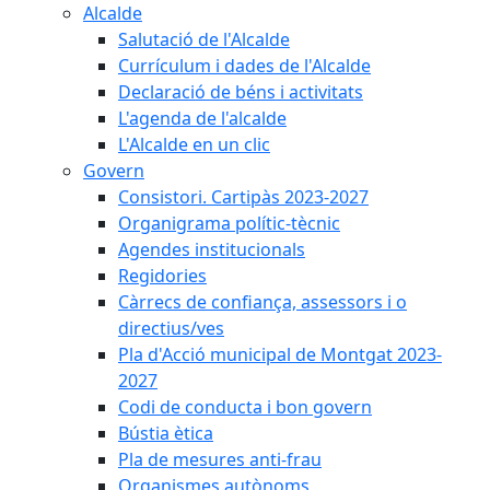
Alcalde
Salutació de l'Alcalde
Currículum i dades de l'Alcalde
Declaració de béns i activitats
L'agenda de l'alcalde
L'Alcalde en un clic
Govern
Consistori. Cartipàs 2023-2027
Organigrama polític-tècnic
Agendes institucionals
Regidories
Càrrecs de confiança, assessors i o
directius/ves
Pla d'Acció municipal de Montgat 2023-
2027
Codi de conducta i bon govern
Bústia ètica
Pla de mesures anti-frau
Organismes autònoms