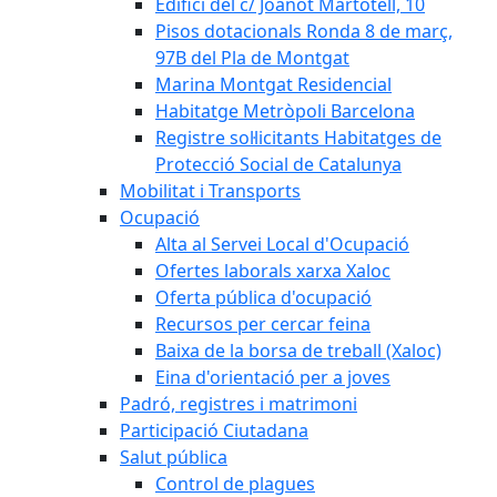
Edifici del c/ Joanot Martotell, 10
Pisos dotacionals Ronda 8 de març,
97B del Pla de Montgat
Marina Montgat Residencial
Habitatge Metròpoli Barcelona
Registre sol·licitants Habitatges de
Protecció Social de Catalunya
Mobilitat i Transports
Ocupació
Alta al Servei Local d'Ocupació
Ofertes laborals xarxa Xaloc
Oferta pública d'ocupació
Recursos per cercar feina
Baixa de la borsa de treball (Xaloc)
Eina d'orientació per a joves
Padró, registres i matrimoni
Participació Ciutadana
Salut pública
Control de plagues