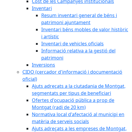
Cost de les Campanyes institucionals
Inventari
Resum inventari general de béns i
patrimoni ajuntament
Inventari béns mobles de valor històric
i artístic
Inventari de vehicles oficials
Informació relativa a la gestió del
patrimoni
Inversions
CIDO (cercador d'informació i documentació
oficial)
Ajuts adreçats a la ciutadania de Montgat,
segmentats per tipus de beneficiari
Ofertes d'ocupació pública a prop de
Montgat (radi de 20 km)
Normativa local d'afectació al municipi en
matèria de serveis socials
Ajuts adreçats a les empreses de Montgat,