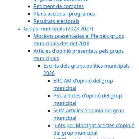
Retiment de comptes
Plans accions i programes
Resultats electorals
Grups municipals (2023-2027)
Mocions presentades al Ple pels grups
municipals des del 2018
Articles d'opinió presentats pels grups
municipals
Escrits dels grups polítics municipals
2026
ERC-AM d'opinió del grup
municipal
PSC articles d'opinió del grup
municipal
SOM articles d'opinió del grup
municipal
Junts per Montgat articles d'opinió
del grup municipal