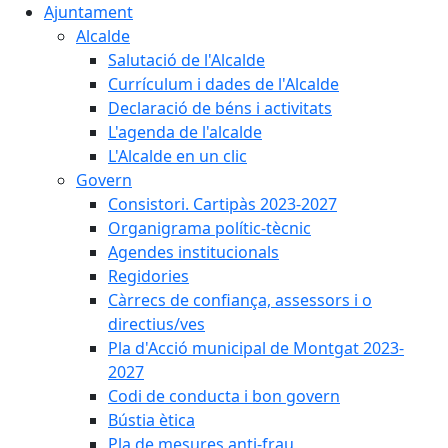
Ajuntament
Alcalde
Salutació de l'Alcalde
Currículum i dades de l'Alcalde
Declaració de béns i activitats
L'agenda de l'alcalde
L'Alcalde en un clic
Govern
Consistori. Cartipàs 2023-2027
Organigrama polític-tècnic
Agendes institucionals
Regidories
Càrrecs de confiança, assessors i o
directius/ves
Pla d'Acció municipal de Montgat 2023-
2027
Codi de conducta i bon govern
Bústia ètica
Pla de mesures anti-frau