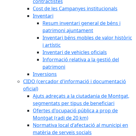
contractistes
Cost de les Campanyes institucionals
Inventari
Resum inventari general de béns i
patrimoni ajuntament
Inventari béns mobles de valor històric
i artístic
Inventari de vehicles oficials
Informació relativa a la gestió del
patrimoni
Inversions
CIDO (cercador d'informació i documentació
oficial)
Ajuts adreçats a la ciutadania de Montgat,
segmentats per tipus de beneficiari
Ofertes d'ocupació pública a prop de
Montgat (radi de 20 km)
Normativa local d'afectació al municipi en
matèria de serveis socials