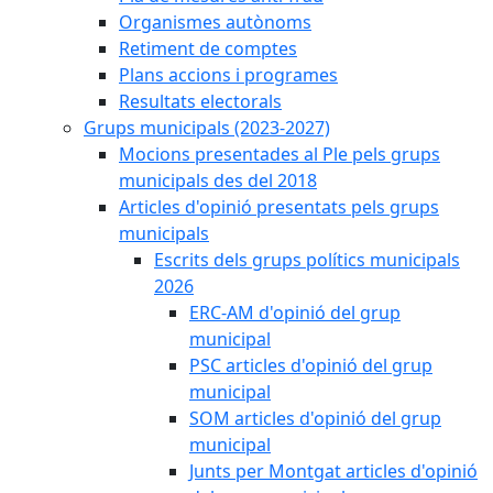
Organismes autònoms
Retiment de comptes
Plans accions i programes
Resultats electorals
Grups municipals (2023-2027)
Mocions presentades al Ple pels grups
municipals des del 2018
Articles d'opinió presentats pels grups
municipals
Escrits dels grups polítics municipals
2026
ERC-AM d'opinió del grup
municipal
PSC articles d'opinió del grup
municipal
SOM articles d'opinió del grup
municipal
Junts per Montgat articles d'opinió