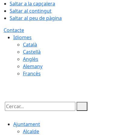
Saltar a la capçalera
Saltar al contingut
Saltar al peu de pàgina
Contacte
Idiomes
Català
Castellà
Anglès
Alemany
Francès
10.08.2026 | 20:22
Cercar:
Ajuntament
Alcalde