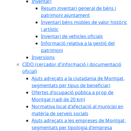
Inventari
Resum inventari general de béns i
patrimoni ajuntament
Inventari béns mobles de valor històric
i artístic
Inventari de vehicles oficials
Informació relativa a la gestió del
patrimoni
Inversions
CIDO (cercador d'informació i documentació
oficial)
Ajuts adreçats a la ciutadania de Montgat,
segmentats per tipus de beneficiari
Ofertes d'ocupació pública a prop de
Montgat (radi de 20 km)
Normativa local d'afectació al municipi en
matèria de serveis socials
Ajuts adreçats a les empreses de Montgat,
segmentats per tipologia d'empresa