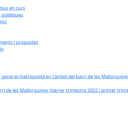
ius en curs
s públiques
ants
iments i propostes
és
a general metropolità en l'àmbit del barri de les Mallorquines
ri de les Mallorquines (darrer trimestre 2022 i primer trim