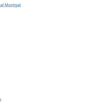
pal Montgat
s