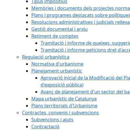
Tipus impositius
Memòries i documents dels projectes normat
Plans i programes destacats sobre polítique
Resolucions administratives i judicials rellev
Gestió documental i arxiu
Retiment de comptes
Tramitació i informe de queixes, sugger
Tramitació i informe peticions dret d'acc
Regulació urbanística
Normativa d'urbanisme
Planejament urbanístic
Aprovació inicial de la Modificació del Pl
d'exposició pública)
Avanç de planejament d'un sector del bar
Mapa urbanístic de Catalunya
Plans territorials d'Urbanisme
Contractes, convenis i subvencions
Subvencions i ajuts
Contractació