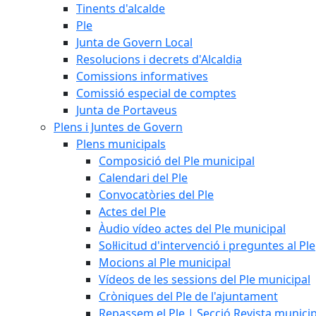
Tinents d'alcalde
Ple
Junta de Govern Local
Resolucions i decrets d'Alcaldia
Comissions informatives
Comissió especial de comptes
Junta de Portaveus
Plens i Juntes de Govern
Plens municipals
Composició del Ple municipal
Calendari del Ple
Convocatòries del Ple
Actes del Ple
Àudio vídeo actes del Ple municipal
Sol·licitud d'intervenció i preguntes al Ple
Mocions al Ple municipal
Vídeos de les sessions del Ple municipal
Cròniques del Ple de l'ajuntament
Repassem el Ple | Secció Revista munici