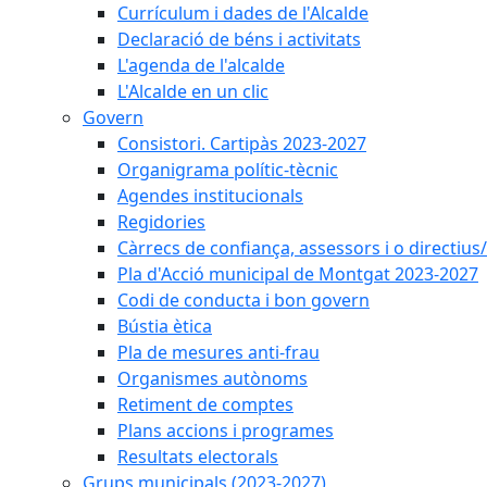
Currículum i dades de l'Alcalde
Declaració de béns i activitats
L'agenda de l'alcalde
L'Alcalde en un clic
Govern
Consistori. Cartipàs 2023-2027
Organigrama polític-tècnic
Agendes institucionals
Regidories
Càrrecs de confiança, assessors i o directius
Pla d'Acció municipal de Montgat 2023-2027
Codi de conducta i bon govern
Bústia ètica
Pla de mesures anti-frau
Organismes autònoms
Retiment de comptes
Plans accions i programes
Resultats electorals
Grups municipals (2023-2027)