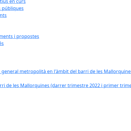
ius en curs
s públiques
ants
iments i propostes
és
a general metropolità en l'àmbit del barri de les Mallorquines
ri de les Mallorquines (darrer trimestre 2022 i primer trim