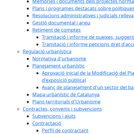
Memòries i documents dels projectes normat
Plans i programes destacats sobre polítique
Resolucions administratives i judicials rellev
Gestió documental i arxiu
Retiment de comptes
Tramitació i informe de queixes, sugger
Tramitació i informe peticions dret d'acc
Regulació urbanística
Normativa d'urbanisme
Planejament urbanístic
Aprovació inicial de la Modificació del Pl
d'exposició pública)
Avanç de planejament d'un sector del bar
Mapa urbanístic de Catalunya
Plans territorials d'Urbanisme
Contractes, convenis i subvencions
Subvencions i ajuts
Contractació
Perfil de contractant