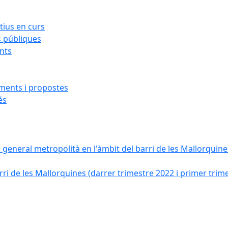
ius en curs
s públiques
ants
iments i propostes
és
a general metropolità en l'àmbit del barri de les Mallorquines
ri de les Mallorquines (darrer trimestre 2022 i primer trim