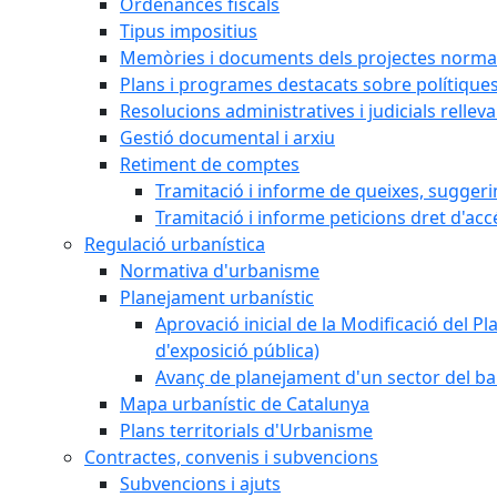
Ordenances fiscals
Tipus impositius
Memòries i documents dels projectes normat
Plans i programes destacats sobre polítique
Resolucions administratives i judicials rellev
Gestió documental i arxiu
Retiment de comptes
Tramitació i informe de queixes, sugger
Tramitació i informe peticions dret d'acc
Regulació urbanística
Normativa d'urbanisme
Planejament urbanístic
Aprovació inicial de la Modificació del Pl
d'exposició pública)
Avanç de planejament d'un sector del bar
Mapa urbanístic de Catalunya
Plans territorials d'Urbanisme
Contractes, convenis i subvencions
Subvencions i ajuts