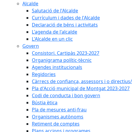
Alcalde
Salutació de l'Alcalde
Currículum i dades de l'Alcalde
Declaració de béns i activitats
L'agenda de l'alcalde
L'Alcalde en un clic
Govern
Consistori. Cartipàs 2023-2027
Organigrama polític-tècnic
Agendes institucionals
Regidories
Càrrecs de confiança, assessors i o directius
Pla d'Acció municipal de Montgat 2023-2027
Codi de conducta i bon govern
Bústia ètica
Pla de mesures anti-frau
Organismes autònoms
Retiment de comptes
Plans accions i programes