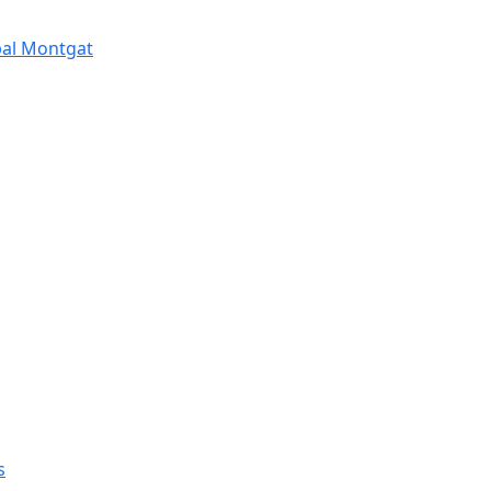
pal Montgat
s