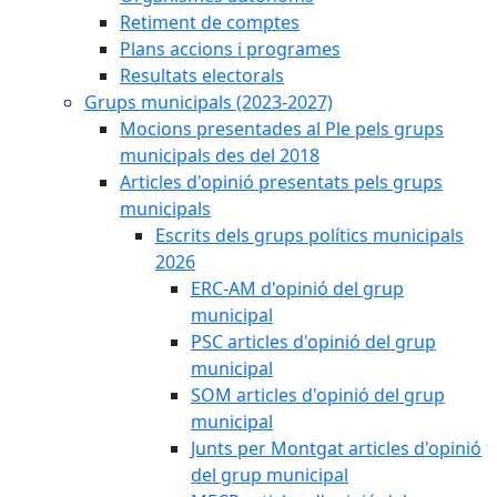
Retiment de comptes
Plans accions i programes
Resultats electorals
Grups municipals (2023-2027)
Mocions presentades al Ple pels grups
municipals des del 2018
Articles d'opinió presentats pels grups
municipals
Escrits dels grups polítics municipals
2026
ERC-AM d'opinió del grup
municipal
PSC articles d'opinió del grup
municipal
SOM articles d'opinió del grup
municipal
Junts per Montgat articles d'opinió
del grup municipal