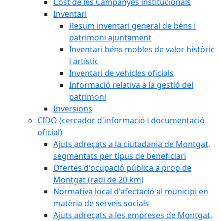
Cost de les Campanyes institucionals
Inventari
Resum inventari general de béns i
patrimoni ajuntament
Inventari béns mobles de valor històric
i artístic
Inventari de vehicles oficials
Informació relativa a la gestió del
patrimoni
Inversions
CIDO (cercador d'informació i documentació
oficial)
Ajuts adreçats a la ciutadania de Montgat,
segmentats per tipus de beneficiari
Ofertes d'ocupació pública a prop de
Montgat (radi de 20 km)
Normativa local d'afectació al municipi en
matèria de serveis socials
Ajuts adreçats a les empreses de Montgat,