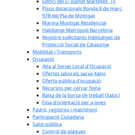
Edifici del c/ Joanot Martotell, 10
Pisos dotacionals Ronda 8 de març,
97B del Pla de Montgat
Marina Montgat Residencial
Habitatge Metròpoli Barcelona
Registre sol·licitants Habitatges de
Protecció Social de Catalunya
Mobilitat i Transports
Ocupació
Alta al Servei Local d'Ocupació
Ofertes laborals xarxa Xaloc
Oferta pública d'ocupació
Recursos per cercar feina
Baixa de la borsa de treball (Xaloc)
Eina d'orientació per a joves
Padró, registres i matrimoni
Participació Ciutadana
Salut pública
Control de plagues