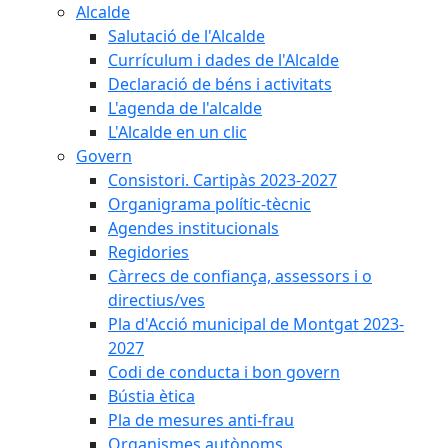
Alcalde
Salutació de l'Alcalde
Currículum i dades de l'Alcalde
Declaració de béns i activitats
L'agenda de l'alcalde
L'Alcalde en un clic
Govern
Consistori. Cartipàs 2023-2027
Organigrama polític-tècnic
Agendes institucionals
Regidories
Càrrecs de confiança, assessors i o
directius/ves
Pla d'Acció municipal de Montgat 2023-
2027
Codi de conducta i bon govern
Bústia ètica
Pla de mesures anti-frau
Organismes autònoms