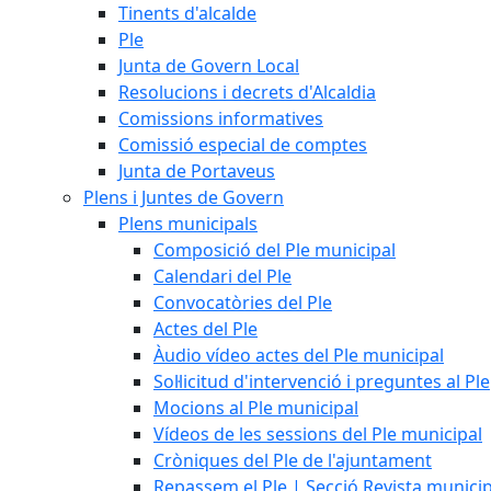
Tinents d'alcalde
Ple
Junta de Govern Local
Resolucions i decrets d'Alcaldia
Comissions informatives
Comissió especial de comptes
Junta de Portaveus
Plens i Juntes de Govern
Plens municipals
Composició del Ple municipal
Calendari del Ple
Convocatòries del Ple
Actes del Ple
Àudio vídeo actes del Ple municipal
Sol·licitud d'intervenció i preguntes al Ple
Mocions al Ple municipal
Vídeos de les sessions del Ple municipal
Cròniques del Ple de l'ajuntament
Repassem el Ple | Secció Revista munici