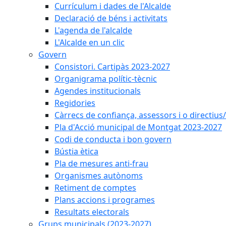
Currículum i dades de l'Alcalde
Declaració de béns i activitats
L'agenda de l'alcalde
L'Alcalde en un clic
Govern
Consistori. Cartipàs 2023-2027
Organigrama polític-tècnic
Agendes institucionals
Regidories
Càrrecs de confiança, assessors i o directius
Pla d'Acció municipal de Montgat 2023-2027
Codi de conducta i bon govern
Bústia ètica
Pla de mesures anti-frau
Organismes autònoms
Retiment de comptes
Plans accions i programes
Resultats electorals
Grups municipals (2023-2027)