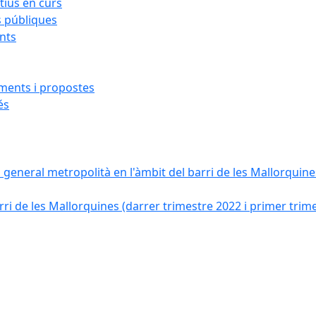
ius en curs
s públiques
ants
iments i propostes
és
a general metropolità en l'àmbit del barri de les Mallorquines
ri de les Mallorquines (darrer trimestre 2022 i primer trim