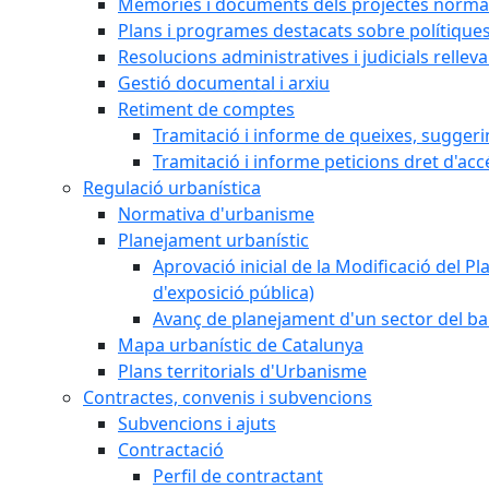
Memòries i documents dels projectes normat
Plans i programes destacats sobre polítique
Resolucions administratives i judicials rellev
Gestió documental i arxiu
Retiment de comptes
Tramitació i informe de queixes, sugger
Tramitació i informe peticions dret d'acc
Regulació urbanística
Normativa d'urbanisme
Planejament urbanístic
Aprovació inicial de la Modificació del Pl
d'exposició pública)
Avanç de planejament d'un sector del bar
Mapa urbanístic de Catalunya
Plans territorials d'Urbanisme
Contractes, convenis i subvencions
Subvencions i ajuts
Contractació
Perfil de contractant