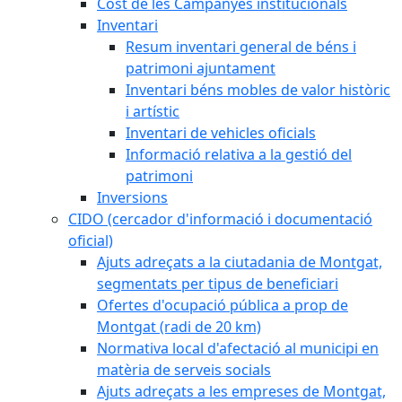
Cost de les Campanyes institucionals
Inventari
Resum inventari general de béns i
patrimoni ajuntament
Inventari béns mobles de valor històric
i artístic
Inventari de vehicles oficials
Informació relativa a la gestió del
patrimoni
Inversions
CIDO (cercador d'informació i documentació
oficial)
Ajuts adreçats a la ciutadania de Montgat,
segmentats per tipus de beneficiari
Ofertes d'ocupació pública a prop de
Montgat (radi de 20 km)
Normativa local d'afectació al municipi en
matèria de serveis socials
Ajuts adreçats a les empreses de Montgat,