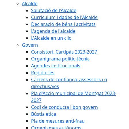
Alcalde
Salutació de l'Alcalde
Currículum i dades de l'Alcalde
Declaració de béns i activitats
L'agenda de l'alcalde
L'Alcalde en un clic
Govern
Consistori. Cartipàs 2023-2027
Organigrama polític-tècnic
Agendes institucionals
Regidories
Càrrecs de confiança, assessors i o
directius/ves
Pla d'Acció municipal de Montgat 2023-
2027
Codi de conducta i bon govern
Bústia ètica
Pla de mesures anti-frau
Organismes autònoms