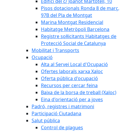
Edifici del c/ Joanot Martotell, 10
Pisos dotacionals Ronda 8 de març,
97B del Pla de Montgat
Marina Montgat Residencial
Habitatge Metròpoli Barcelona
Registre sol·licitants Habitatges de
Protecció Social de Catalunya
Mobilitat i Transports
Ocupació
Alta al Servei Local d'Ocupació
Ofertes laborals xarxa Xaloc
Oferta pública d'ocupació
Recursos per cercar feina
Baixa de la borsa de treball (Xaloc)
Eina d'orientació per a joves
Padró, registres i matrimoni
Participació Ciutadana
Salut pública
Control de plagues