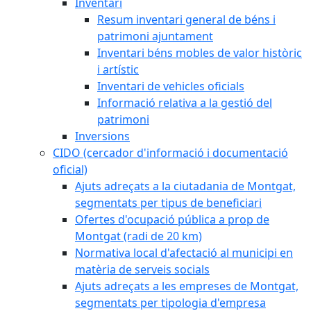
Inventari
Resum inventari general de béns i
patrimoni ajuntament
Inventari béns mobles de valor històric
i artístic
Inventari de vehicles oficials
Informació relativa a la gestió del
patrimoni
Inversions
CIDO (cercador d'informació i documentació
oficial)
Ajuts adreçats a la ciutadania de Montgat,
segmentats per tipus de beneficiari
Ofertes d'ocupació pública a prop de
Montgat (radi de 20 km)
Normativa local d'afectació al municipi en
matèria de serveis socials
Ajuts adreçats a les empreses de Montgat,
segmentats per tipologia d'empresa