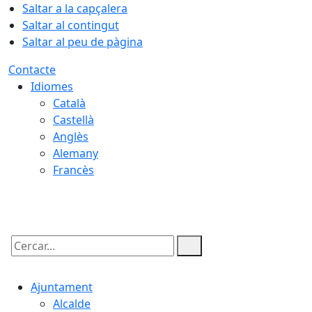
Saltar a la capçalera
Saltar al contingut
Saltar al peu de pàgina
Contacte
Idiomes
Català
Castellà
Anglès
Alemany
Francès
06.08.2026 | 04:14
Cercar:
Ajuntament
Alcalde