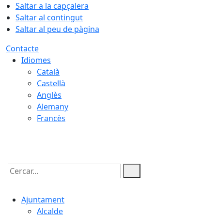
Saltar a la capçalera
Saltar al contingut
Saltar al peu de pàgina
Contacte
Idiomes
Català
Castellà
Anglès
Alemany
Francès
09.08.2026 | 05:48
Cercar:
Ajuntament
Alcalde