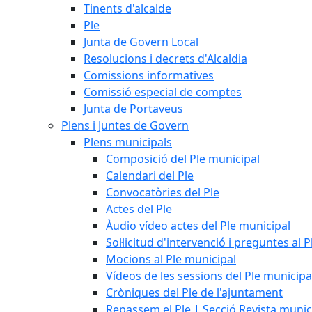
Tinents d'alcalde
Ple
Junta de Govern Local
Resolucions i decrets d'Alcaldia
Comissions informatives
Comissió especial de comptes
Junta de Portaveus
Plens i Juntes de Govern
Plens municipals
Composició del Ple municipal
Calendari del Ple
Convocatòries del Ple
Actes del Ple
Àudio vídeo actes del Ple municipal
Sol·licitud d'intervenció i preguntes al P
Mocions al Ple municipal
Vídeos de les sessions del Ple municipa
Cròniques del Ple de l'ajuntament
Repassem el Ple | Secció Revista muni