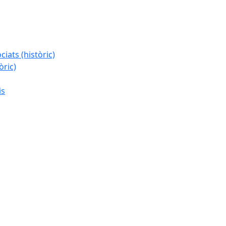
iats (històric)
òric)
is