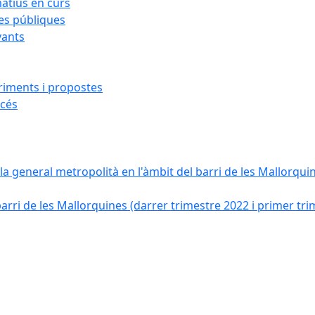
atius en curs
es públiques
vants
riments i propostes
ccés
la general metropolità en l'àmbit del barri de les Mallorquine
rri de les Mallorquines (darrer trimestre 2022 i primer tri