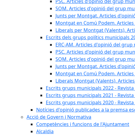
PSC. Articles d'opinió del grup muni
SOM. Articles d'opinió del grup mun
Junts per Montgat. Articles d'opini
Montgat en Comú Podem. Articles d
Liberals per Montgat (Valents). Art
Escrits dels grups polítics municipals 2
ERC-AM. Articles d'opinió del grup 
PSC. Articles d'opinió del grup muni
SOM. Articles d'opinió del grup mun
Junts per Montgat. Articles d'opini
Montgat en Comú Podem. Articles d
Liberals Montgat (Valents). Article
Escrits grups municipals 2022 - Revista
Escrits grups municipals 2021 - Revista
Escrits grups municipals 2020 - Revista
Notícies d'opinió publicades a la premsa escr
Acció de Govern i Normativa
Competències i funcions de l'Ajuntament
Alcaldia