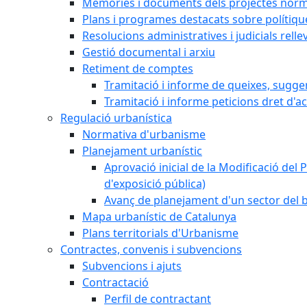
Memòries i documents dels projectes norm
Plans i programes destacats sobre polítiqu
Resolucions administratives i judicials relle
Gestió documental i arxiu
Retiment de comptes
Tramitació i informe de queixes, sugge
Tramitació i informe peticions dret d'a
Regulació urbanística
Normativa d'urbanisme
Planejament urbanístic
Aprovació inicial de la Modificació del P
d'exposició pública)
Avanç de planejament d'un sector del ba
Mapa urbanístic de Catalunya
Plans territorials d'Urbanisme
Contractes, convenis i subvencions
Subvencions i ajuts
Contractació
Perfil de contractant