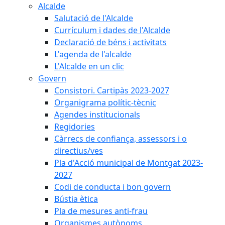
Alcalde
Salutació de l'Alcalde
Currículum i dades de l'Alcalde
Declaració de béns i activitats
L'agenda de l'alcalde
L'Alcalde en un clic
Govern
Consistori. Cartipàs 2023-2027
Organigrama polític-tècnic
Agendes institucionals
Regidories
Càrrecs de confiança, assessors i o
directius/ves
Pla d'Acció municipal de Montgat 2023-
2027
Codi de conducta i bon govern
Bústia ètica
Pla de mesures anti-frau
Organismes autònoms