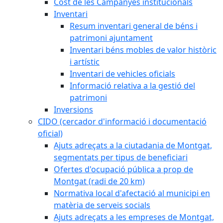
Cost de les Campanyes institucionals
Inventari
Resum inventari general de béns i
patrimoni ajuntament
Inventari béns mobles de valor històric
i artístic
Inventari de vehicles oficials
Informació relativa a la gestió del
patrimoni
Inversions
CIDO (cercador d'informació i documentació
oficial)
Ajuts adreçats a la ciutadania de Montgat,
segmentats per tipus de beneficiari
Ofertes d'ocupació pública a prop de
Montgat (radi de 20 km)
Normativa local d'afectació al municipi en
matèria de serveis socials
Ajuts adreçats a les empreses de Montgat,