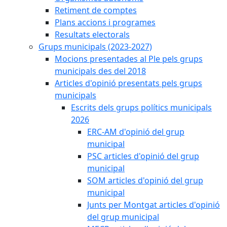
Retiment de comptes
Plans accions i programes
Resultats electorals
Grups municipals (2023-2027)
Mocions presentades al Ple pels grups
municipals des del 2018
Articles d'opinió presentats pels grups
municipals
Escrits dels grups polítics municipals
2026
ERC-AM d'opinió del grup
municipal
PSC articles d'opinió del grup
municipal
SOM articles d'opinió del grup
municipal
Junts per Montgat articles d'opinió
del grup municipal