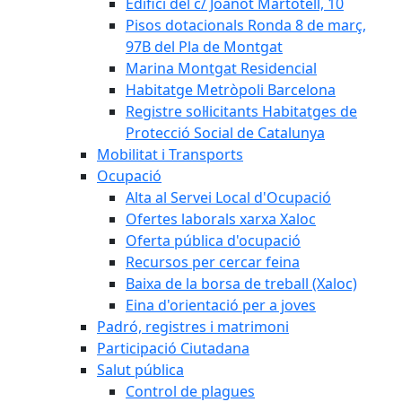
Edifici del c/ Joanot Martotell, 10
Pisos dotacionals Ronda 8 de març,
97B del Pla de Montgat
Marina Montgat Residencial
Habitatge Metròpoli Barcelona
Registre sol·licitants Habitatges de
Protecció Social de Catalunya
Mobilitat i Transports
Ocupació
Alta al Servei Local d'Ocupació
Ofertes laborals xarxa Xaloc
Oferta pública d'ocupació
Recursos per cercar feina
Baixa de la borsa de treball (Xaloc)
Eina d'orientació per a joves
Padró, registres i matrimoni
Participació Ciutadana
Salut pública
Control de plagues