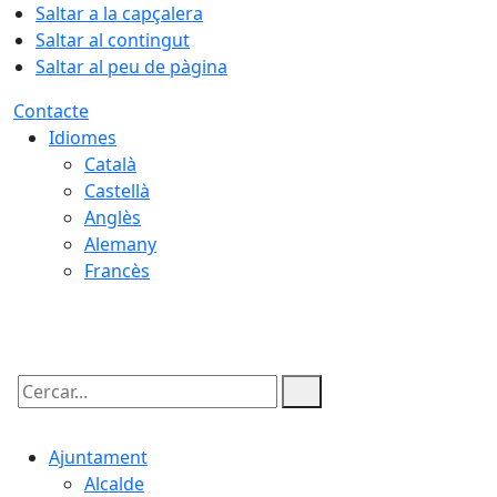
Saltar a la capçalera
Saltar al contingut
Saltar al peu de pàgina
Contacte
Idiomes
Català
Castellà
Anglès
Alemany
Francès
07.08.2026 | 11:30
Cercar:
Ajuntament
Alcalde