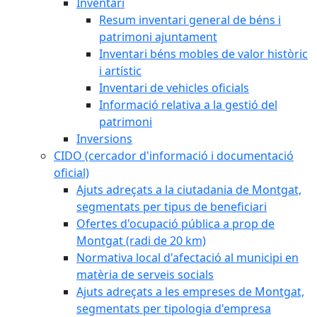
Inventari
Resum inventari general de béns i
patrimoni ajuntament
Inventari béns mobles de valor històric
i artístic
Inventari de vehicles oficials
Informació relativa a la gestió del
patrimoni
Inversions
CIDO (cercador d'informació i documentació
oficial)
Ajuts adreçats a la ciutadania de Montgat,
segmentats per tipus de beneficiari
Ofertes d'ocupació pública a prop de
Montgat (radi de 20 km)
Normativa local d'afectació al municipi en
matèria de serveis socials
Ajuts adreçats a les empreses de Montgat,
segmentats per tipologia d'empresa