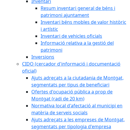
Inventari
Resum inventari general de béns i
patrimoni ajuntament
Inventari béns mobles de valor històric
i artístic
Inventari de vehicles oficials
Informació relativa a la gestió del
patrimoni
Inversions
CIDO (cercador d'informació i documentació
oficial)
Ajuts adreçats a la ciutadania de Montgat,
segmentats per tipus de beneficiari
Ofertes d'ocupació pública a prop de
Montgat (radi de 20 km)
Normativa local d'afectació al municipi en
matèria de serveis socials
Ajuts adreçats a les empreses de Montgat,
segmentats per tipologia d'empresa