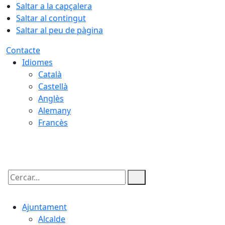
Saltar a la capçalera
Saltar al contingut
Saltar al peu de pàgina
Contacte
Idiomes
Català
Castellà
Anglès
Alemany
Francès
06.08.2026 | 19:16
Cercar:
Ajuntament
Alcalde