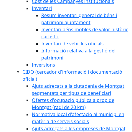
Cost de les Campanyes institucionals
Inventari
Resum inventari general de béns i
patrimoni ajuntament
Inventari béns mobles de valor històric
i artístic
Inventari de vehicles oficials
Informació relativa a la gestió del
patrimoni
Inversions
CIDO (cercador d'informació i documentació
oficial)
Ajuts adreçats a la ciutadania de Montgat,
segmentats per tipus de beneficiari
Ofertes d'ocupació pública a prop de
Montgat (radi de 20 km)
Normativa local d'afectació al municipi en
matèria de serveis socials
Ajuts adreçats a les empreses de Montgat,