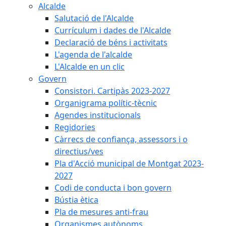
Alcalde
Salutació de l'Alcalde
Currículum i dades de l'Alcalde
Declaració de béns i activitats
L'agenda de l'alcalde
L'Alcalde en un clic
Govern
Consistori. Cartipàs 2023-2027
Organigrama polític-tècnic
Agendes institucionals
Regidories
Càrrecs de confiança, assessors i o
directius/ves
Pla d'Acció municipal de Montgat 2023-
2027
Codi de conducta i bon govern
Bústia ètica
Pla de mesures anti-frau
Organismes autònoms