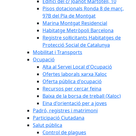
Edifici del c/ Joanot Martotell, 10
Pisos dotacionals Ronda 8 de març,
97B del Pla de Montgat
Marina Montgat Residencial
Habitatge Metròpoli Barcelona
Registre sol·licitants Habitatges de
Protecció Social de Catalunya
Mobilitat i Transports
Ocupació
Alta al Servei Local d'Ocupació
Ofertes laborals xarxa Xaloc
Oferta pública d'ocupació
Recursos per cercar feina
Baixa de la borsa de treball (Xaloc)
Eina d'orientació per a joves
Padró, registres i matrimoni
Participació Ciutadana
Salut pública
Control de plagues