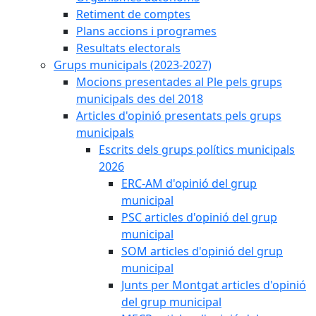
Retiment de comptes
Plans accions i programes
Resultats electorals
Grups municipals (2023-2027)
Mocions presentades al Ple pels grups
municipals des del 2018
Articles d'opinió presentats pels grups
municipals
Escrits dels grups polítics municipals
2026
ERC-AM d'opinió del grup
municipal
PSC articles d'opinió del grup
municipal
SOM articles d'opinió del grup
municipal
Junts per Montgat articles d'opinió
del grup municipal