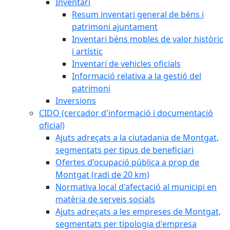
Inventari
Resum inventari general de béns i
patrimoni ajuntament
Inventari béns mobles de valor històric
i artístic
Inventari de vehicles oficials
Informació relativa a la gestió del
patrimoni
Inversions
CIDO (cercador d'informació i documentació
oficial)
Ajuts adreçats a la ciutadania de Montgat,
segmentats per tipus de beneficiari
Ofertes d'ocupació pública a prop de
Montgat (radi de 20 km)
Normativa local d'afectació al municipi en
matèria de serveis socials
Ajuts adreçats a les empreses de Montgat,
segmentats per tipologia d'empresa