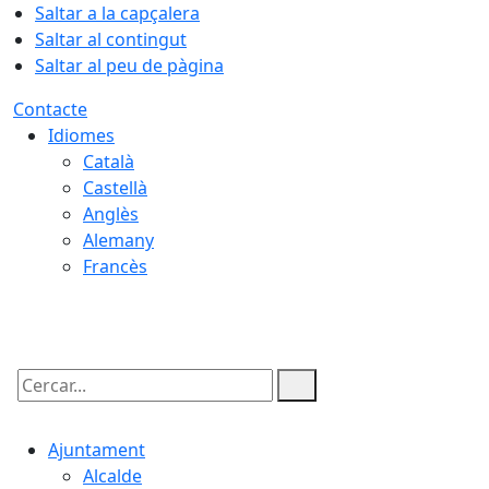
Saltar a la capçalera
Saltar al contingut
Saltar al peu de pàgina
Contacte
Idiomes
Català
Castellà
Anglès
Alemany
Francès
08.08.2026 | 19:11
Cercar:
Ajuntament
Alcalde