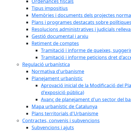
Ordenances fiscals
Tipus impositius
Memòries i documents dels projectes normat
Plans i programes destacats sobre polítique
Resolucions administratives i judicials rellev
Gestió documental i arxiu
Retiment de comptes
Tramitació i informe de queixes, sugger
Tramitació i informe peticions dret d'acc
Regulació urbanística
Normativa d'urbanisme
Planejament urbanístic
Aprovació inicial de la Modificació del Pl
d'exposició pública)
Avanç de planejament d'un sector del bar
Mapa urbanístic de Catalunya
Plans territorials d'Urbanisme
Contractes, convenis i subvencions
Subvencions i ajuts