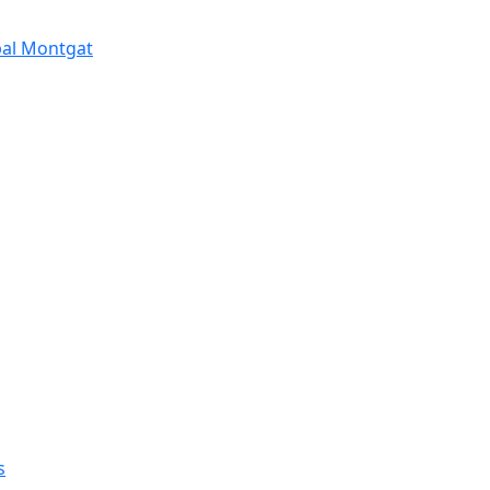
pal Montgat
s