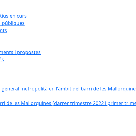
ius en curs
s públiques
ants
iments i propostes
és
a general metropolità en l'àmbit del barri de les Mallorquines
ri de les Mallorquines (darrer trimestre 2022 i primer trim