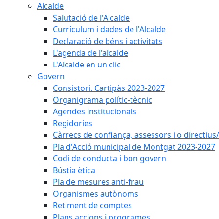
Alcalde
Salutació de l'Alcalde
Currículum i dades de l'Alcalde
Declaració de béns i activitats
L'agenda de l'alcalde
L'Alcalde en un clic
Govern
Consistori. Cartipàs 2023-2027
Organigrama polític-tècnic
Agendes institucionals
Regidories
Càrrecs de confiança, assessors i o directius
Pla d'Acció municipal de Montgat 2023-2027
Codi de conducta i bon govern
Bústia ètica
Pla de mesures anti-frau
Organismes autònoms
Retiment de comptes
Plans accions i programes