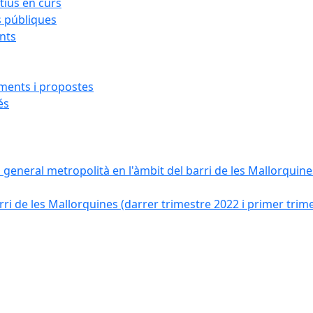
ius en curs
s públiques
ants
iments i propostes
és
a general metropolità en l'àmbit del barri de les Mallorquines
ri de les Mallorquines (darrer trimestre 2022 i primer trim