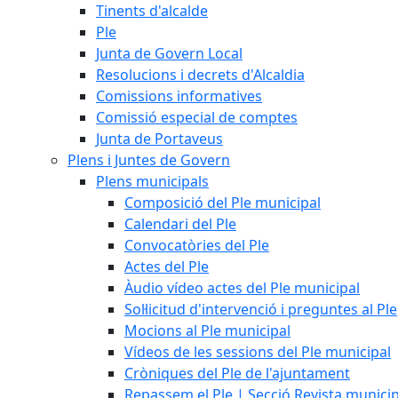
Tinents d'alcalde
Ple
Junta de Govern Local
Resolucions i decrets d'Alcaldia
Comissions informatives
Comissió especial de comptes
Junta de Portaveus
Plens i Juntes de Govern
Plens municipals
Composició del Ple municipal
Calendari del Ple
Convocatòries del Ple
Actes del Ple
Àudio vídeo actes del Ple municipal
Sol·licitud d'intervenció i preguntes al Ple
Mocions al Ple municipal
Vídeos de les sessions del Ple municipal
Cròniques del Ple de l'ajuntament
Repassem el Ple | Secció Revista munici