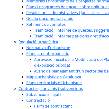
Memòries i documents dels projectes normat
Plans i programes destacats sobre polítique
Resolucions administratives i judicials rellev
Gestió documental i arxiu
Retiment de comptes
Tramitació i informe de queixes, sugger
Tramitació i informe peticions dret d'acc
Regulació urbanística
Normativa d'urbanisme
Planejament urbanístic
Aprovació inicial de la Modificació del Pl
d'exposició pública)
Avanç de planejament d'un sector del bar
Mapa urbanístic de Catalunya
Plans territorials d'Urbanisme
Contractes, convenis i subvencions
Subvencions i ajuts
Contractació
Perfil de contractant