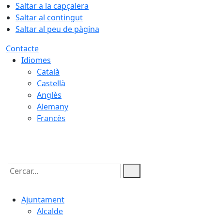
Saltar a la capçalera
Saltar al contingut
Saltar al peu de pàgina
Contacte
Idiomes
Català
Castellà
Anglès
Alemany
Francès
07.08.2026 | 02:43
Cercar:
Ajuntament
Alcalde