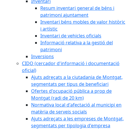
Inventari
Resum inventari general de béns i
patrimoni ajuntament
Inventari béns mobles de valor històric
i artístic
Inventari de vehicles oficials
Informació relativa a la gestió del
patrimoni
Inversions
CIDO (cercador d'informació i documentació
oficial)
Ajuts adreçats a la ciutadania de Montgat,
segmentats per tipus de beneficiari
Ofertes d'ocupació pública a prop de
Montgat (radi de 20 km)
Normativa local d'afectació al municipi en
matèria de serveis socials
Ajuts adreçats a les empreses de Montgat,
segmentats per tipologia d'empresa