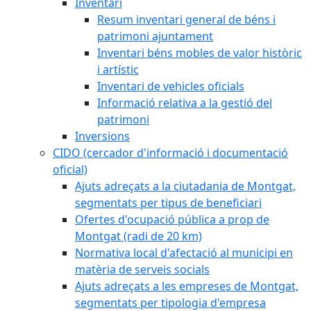
Inventari
Resum inventari general de béns i
patrimoni ajuntament
Inventari béns mobles de valor històric
i artístic
Inventari de vehicles oficials
Informació relativa a la gestió del
patrimoni
Inversions
CIDO (cercador d'informació i documentació
oficial)
Ajuts adreçats a la ciutadania de Montgat,
segmentats per tipus de beneficiari
Ofertes d'ocupació pública a prop de
Montgat (radi de 20 km)
Normativa local d'afectació al municipi en
matèria de serveis socials
Ajuts adreçats a les empreses de Montgat,
segmentats per tipologia d'empresa