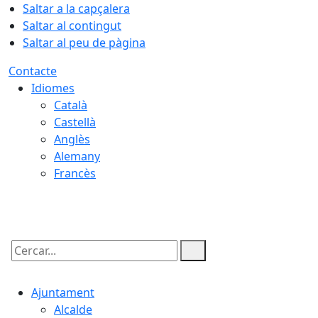
Saltar a la capçalera
Saltar al contingut
Saltar al peu de pàgina
Contacte
Idiomes
Català
Castellà
Anglès
Alemany
Francès
08.08.2026 | 14:30
Cercar:
Ajuntament
Alcalde