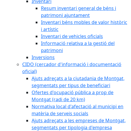
Inventari
Resum inventari general de béns i
patrimoni ajuntament
Inventari béns mobles de valor històric
i artístic
Inventari de vehicles oficials
Informació relativa a la gestió del
patrimoni
Inversions
CIDO (cercador d'informació i documentació
oficial)
Ajuts adreçats a la ciutadania de Montgat,
segmentats per tipus de beneficiari
Ofertes d'ocupació pública a prop de
Montgat (radi de 20 km)
Normativa local d'afectació al municipi en
matèria de serveis socials
Ajuts adreçats a les empreses de Montgat,
segmentats per tipologia d'empresa