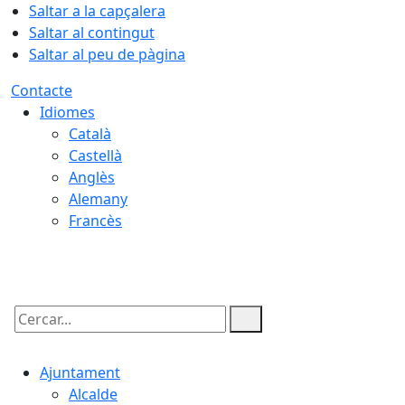
Saltar a la capçalera
Saltar al contingut
Saltar al peu de pàgina
Contacte
Idiomes
Català
Castellà
Anglès
Alemany
Francès
06.08.2026 | 21:47
Cercar:
Ajuntament
Alcalde