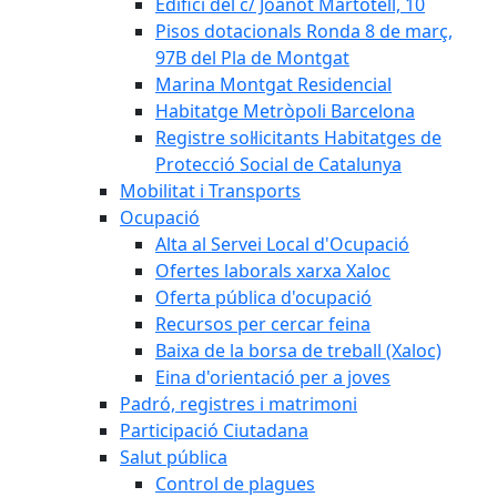
Edifici del c/ Joanot Martotell, 10
Pisos dotacionals Ronda 8 de març,
97B del Pla de Montgat
Marina Montgat Residencial
Habitatge Metròpoli Barcelona
Registre sol·licitants Habitatges de
Protecció Social de Catalunya
Mobilitat i Transports
Ocupació
Alta al Servei Local d'Ocupació
Ofertes laborals xarxa Xaloc
Oferta pública d'ocupació
Recursos per cercar feina
Baixa de la borsa de treball (Xaloc)
Eina d'orientació per a joves
Padró, registres i matrimoni
Participació Ciutadana
Salut pública
Control de plagues