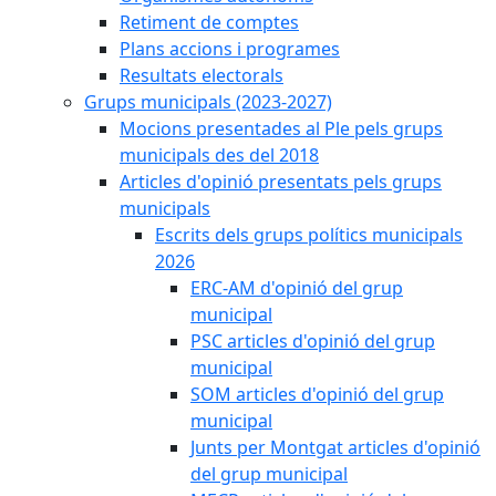
Retiment de comptes
Plans accions i programes
Resultats electorals
Grups municipals (2023-2027)
Mocions presentades al Ple pels grups
municipals des del 2018
Articles d'opinió presentats pels grups
municipals
Escrits dels grups polítics municipals
2026
ERC-AM d'opinió del grup
municipal
PSC articles d'opinió del grup
municipal
SOM articles d'opinió del grup
municipal
Junts per Montgat articles d'opinió
del grup municipal