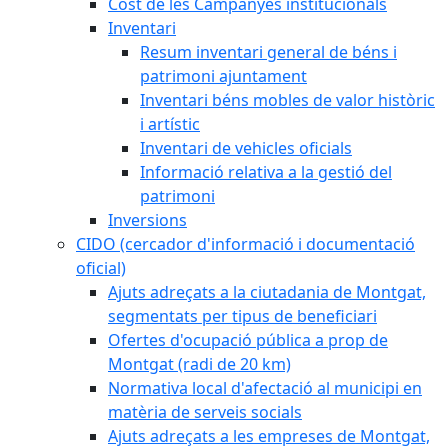
Cost de les Campanyes institucionals
Inventari
Resum inventari general de béns i
patrimoni ajuntament
Inventari béns mobles de valor històric
i artístic
Inventari de vehicles oficials
Informació relativa a la gestió del
patrimoni
Inversions
CIDO (cercador d'informació i documentació
oficial)
Ajuts adreçats a la ciutadania de Montgat,
segmentats per tipus de beneficiari
Ofertes d'ocupació pública a prop de
Montgat (radi de 20 km)
Normativa local d'afectació al municipi en
matèria de serveis socials
Ajuts adreçats a les empreses de Montgat,