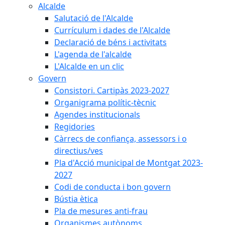
Alcalde
Salutació de l'Alcalde
Currículum i dades de l'Alcalde
Declaració de béns i activitats
L'agenda de l'alcalde
L'Alcalde en un clic
Govern
Consistori. Cartipàs 2023-2027
Organigrama polític-tècnic
Agendes institucionals
Regidories
Càrrecs de confiança, assessors i o
directius/ves
Pla d'Acció municipal de Montgat 2023-
2027
Codi de conducta i bon govern
Bústia ètica
Pla de mesures anti-frau
Organismes autònoms