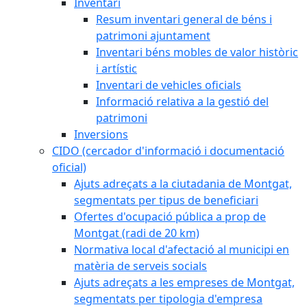
Inventari
Resum inventari general de béns i
patrimoni ajuntament
Inventari béns mobles de valor històric
i artístic
Inventari de vehicles oficials
Informació relativa a la gestió del
patrimoni
Inversions
CIDO (cercador d'informació i documentació
oficial)
Ajuts adreçats a la ciutadania de Montgat,
segmentats per tipus de beneficiari
Ofertes d'ocupació pública a prop de
Montgat (radi de 20 km)
Normativa local d'afectació al municipi en
matèria de serveis socials
Ajuts adreçats a les empreses de Montgat,
segmentats per tipologia d'empresa