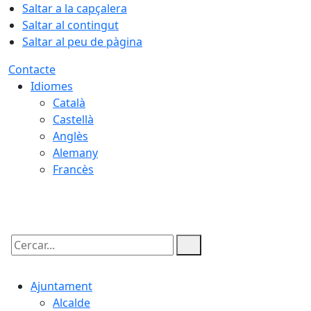
Saltar a la capçalera
Saltar al contingut
Saltar al peu de pàgina
Contacte
Idiomes
Català
Castellà
Anglès
Alemany
Francès
08.08.2026 | 10:28
Cercar:
Ajuntament
Alcalde