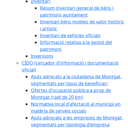
Inventari
Resum inventari general de béns i
patrimoni ajuntament
Inventari béns mobles de valor històric
i artístic
Inventari de vehicles oficials
Informació relativa a la gestió del
patrimoni
Inversions
CIDO (cercador d'informació i documentació
oficial)
Ajuts adreçats a la ciutadania de Montgat,
segmentats per tipus de beneficiari
Ofertes d'ocupació pública a prop de
Montgat (radi de 20 km)
Normativa local d'afectació al municipi en
matèria de serveis socials
Ajuts adreçats a les empreses de Montgat,
segmentats per tipologia d'empresa