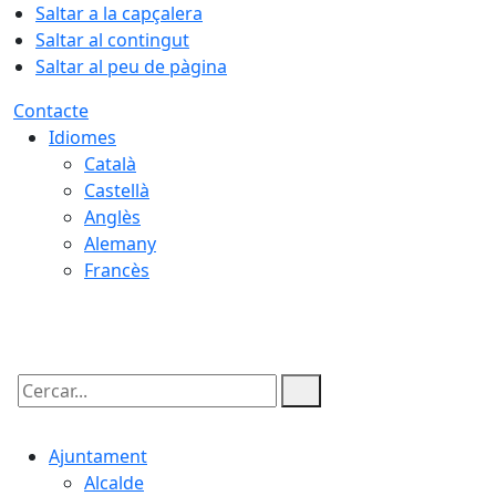
Saltar a la capçalera
Saltar al contingut
Saltar al peu de pàgina
Contacte
Idiomes
Català
Castellà
Anglès
Alemany
Francès
09.08.2026 | 13:04
Cercar:
Ajuntament
Alcalde