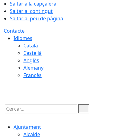
Saltar a la capçalera
Saltar al contingut
Saltar al peu de pàgina
Contacte
Idiomes
Català
Castellà
Anglès
Alemany
Francès
09.08.2026 | 05:45
Cercar:
Ajuntament
Alcalde