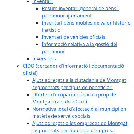
Inventari
Resum inventari general de béns i
patrimoni ajuntament
Inventari béns mobles de valor històric
i artístic
Inventari de vehicles oficials
Informació relativa a la gestió del
patrimoni
Inversions
CIDO (cercador d'informació i documentació
oficial)
Ajuts adreçats a la ciutadania de Montgat,
segmentats per tipus de beneficiari
Ofertes d'ocupació pública a prop de
Montgat (radi de 20 km)
Normativa local d'afectació al municipi en
matèria de serveis socials
Ajuts adreçats a les empreses de Montgat,
segmentats per tipologia d'empresa