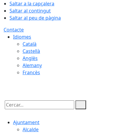
Saltar a la capçalera
Saltar al contingut
Saltar al peu de pàgina
Contacte
Idiomes
Català
Castellà
Anglès
Alemany
Francès
07.08.2026 | 15:26
Cercar:
Ajuntament
Alcalde