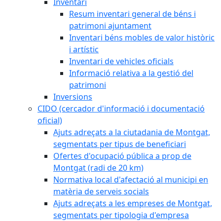
Inventari
Resum inventari general de béns i
patrimoni ajuntament
Inventari béns mobles de valor històric
i artístic
Inventari de vehicles oficials
Informació relativa a la gestió del
patrimoni
Inversions
CIDO (cercador d'informació i documentació
oficial)
Ajuts adreçats a la ciutadania de Montgat,
segmentats per tipus de beneficiari
Ofertes d'ocupació pública a prop de
Montgat (radi de 20 km)
Normativa local d'afectació al municipi en
matèria de serveis socials
Ajuts adreçats a les empreses de Montgat,
segmentats per tipologia d'empresa