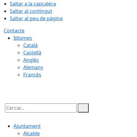
Saltar a la capçalera
Saltar al contingut
Saltar al peu de pàgina
Contacte
Idiomes
Català
Castellà
Anglès
Alemany
Francès
06.08.2026 | 23:59
Cercar:
Ajuntament
Alcalde