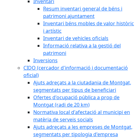
Inventari
Resum inventari general de béns i
patrimoni ajuntament
Inventari béns mobles de valor històric
i artístic
Inventari de vehicles oficials
Informació relativa a la gestió del
patrimoni
Inversions
CIDO (cercador d'informació i documentació
oficial)
Ajuts adreçats a la ciutadania de Montgat,
segmentats per tipus de beneficiari
Ofertes d'ocupació pública a prop de
Montgat (radi de 20 km)
Normativa local d'afectació al municipi en
matèria de serveis socials
Ajuts adreçats a les empreses de Montgat,
segmentats per tipologia d'empresa