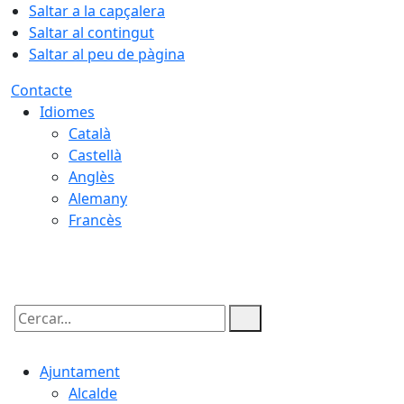
Saltar a la capçalera
Saltar al contingut
Saltar al peu de pàgina
Contacte
Idiomes
Català
Castellà
Anglès
Alemany
Francès
07.08.2026 | 20:08
Cercar:
Ajuntament
Alcalde