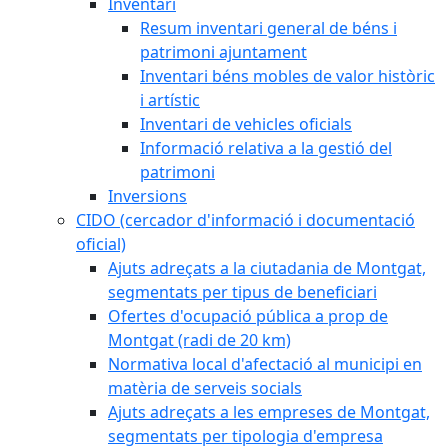
Inventari
Resum inventari general de béns i
patrimoni ajuntament
Inventari béns mobles de valor històric
i artístic
Inventari de vehicles oficials
Informació relativa a la gestió del
patrimoni
Inversions
CIDO (cercador d'informació i documentació
oficial)
Ajuts adreçats a la ciutadania de Montgat,
segmentats per tipus de beneficiari
Ofertes d'ocupació pública a prop de
Montgat (radi de 20 km)
Normativa local d'afectació al municipi en
matèria de serveis socials
Ajuts adreçats a les empreses de Montgat,
segmentats per tipologia d'empresa