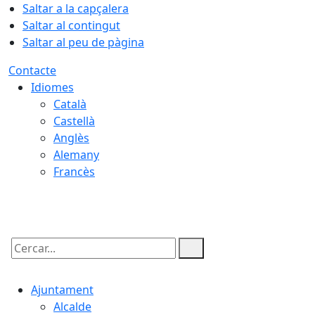
Saltar a la capçalera
Saltar al contingut
Saltar al peu de pàgina
Contacte
Idiomes
Català
Castellà
Anglès
Alemany
Francès
10.08.2026 | 03:57
Cercar:
Ajuntament
Alcalde