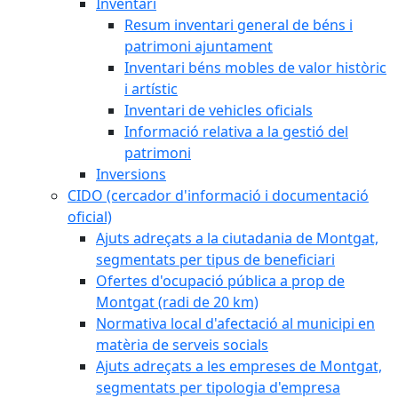
Inventari
Resum inventari general de béns i
patrimoni ajuntament
Inventari béns mobles de valor històric
i artístic
Inventari de vehicles oficials
Informació relativa a la gestió del
patrimoni
Inversions
CIDO (cercador d'informació i documentació
oficial)
Ajuts adreçats a la ciutadania de Montgat,
segmentats per tipus de beneficiari
Ofertes d'ocupació pública a prop de
Montgat (radi de 20 km)
Normativa local d'afectació al municipi en
matèria de serveis socials
Ajuts adreçats a les empreses de Montgat,
segmentats per tipologia d'empresa