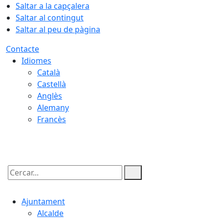
Saltar a la capçalera
Saltar al contingut
Saltar al peu de pàgina
Contacte
Idiomes
Català
Castellà
Anglès
Alemany
Francès
08.08.2026 | 00:20
Cercar:
Ajuntament
Alcalde