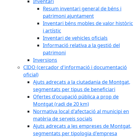
Inventari
Resum inventari general de béns i
patrimoni ajuntament
Inventari béns mobles de valor històric
i artístic
Inventari de vehicles oficials
Informació relativa a la gestió del
patrimoni
Inversions
CIDO (cercador d'informació i documentació
oficial)
Ajuts adreçats a la ciutadania de Montgat,
segmentats per tipus de beneficiari
Ofertes d'ocupació pública a prop de
Montgat (radi de 20 km)
Normativa local d'afectació al municipi en
matèria de serveis socials
Ajuts adreçats a les empreses de Montgat,
segmentats per tipologia d'empresa