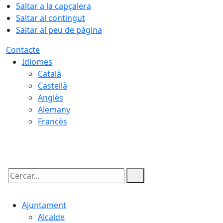
Saltar a la capçalera
Saltar al contingut
Saltar al peu de pàgina
Contacte
Idiomes
Català
Castellà
Anglès
Alemany
Francès
06.08.2026 | 03:01
Cercar:
Ajuntament
Alcalde